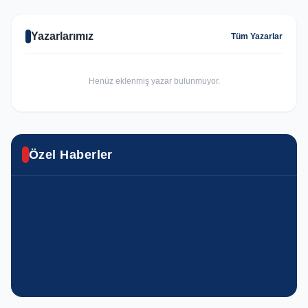
Yazarlarımız
Tüm Yazarlar
Henüz eklenmiş yazar bulunmuyor.
ASAYIŞ
Özel Haberler
SPOR
GÜNCEL
Urfa'da yasa dışı kenevir operasyonu
Haliliye’nin Şampiyonu Avrupa’da Türkiye’yi
Haliliye'de ekipler eş zamanlı olarak sahada
YAŞAM
YAŞAM
temsil edecek
Haliliye’de yaz akşamları konser ve çocuk
Haliliye’de kadınlara meslek ve eğitim desteği
GÜNCEL
GÜNCEL
şenlikleriyle şenleniyor
GÜNCEL
ŞUTSO Başkanı Yetim’den iş dünyası için
Eyyübiye’de sokaklar nakış gibi işleniyor
EĞITIM
Başkan Özyavuz’dan, 24 Temmuz gazeteciler
önemli temas
EĞITIM
Eyyübiye Belediyesi’nden ücretsiz YKS tercih
ve basın bayramı mesajı
Karaköprü belediyesinin eğitim yatırımları
danışmanlığı
gençlerin başarısına güç katıyor