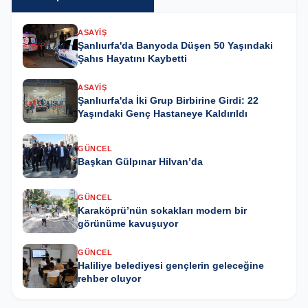
ASAYIŞ
Şanlıurfa'da Banyoda Düşen 50 Yaşındaki
Şahıs Hayatını Kaybetti
ASAYIŞ
Şanlıurfa'da İki Grup Birbirine Girdi: 22
Yaşındaki Genç Hastaneye Kaldırıldı
GÜNCEL
Başkan Gülpınar Hilvan’da
GÜNCEL
Karaköprü’nün sokakları modern bir
görünüme kavuşuyor
GÜNCEL
Haliliye belediyesi gençlerin geleceğine
rehber oluyor