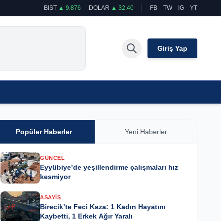
BIST
▲ 9.876
DOLAR
▲ 32.40
FB
TW
IG
YT
Giriş Yap
Popüler Haberler
Yeni Haberler
GÜNCEL
Eyyübiye’de yeşillendirme çalışmaları hız
kesmiyor
ASAYIŞ
Birecik’te Feci Kaza: 1 Kadın Hayatını
Kaybetti, 1 Erkek Ağır Yaralı