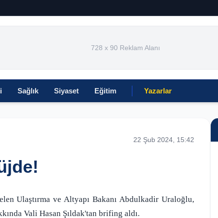
728 x 90 Reklam Alanı
i
Sağlık
Siyaset
Eğitim
Yazarlar
22 Şub 2024, 15:42
üjde!
gelen Ulaştırma ve Altyapı Bakanı Abdulkadir Uraloğlu,
kında Vali Hasan Şıldak'tan brifing aldı.