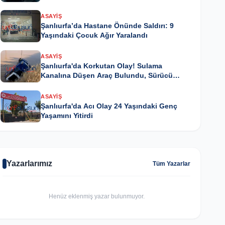
ASAYIŞ
Şanlıurfa’da Hastane Önünde Saldırı: 9
Yaşındaki Çocuk Ağır Yaralandı
ASAYIŞ
Şanlıurfa'da Korkutan Olay! Sulama
Kanalına Düşen Araç Bulundu, Sürücü
Kayıp
ASAYIŞ
Şanlıurfa'da Acı Olay 24 Yaşındaki Genç
Yaşamını Yitirdi
Yazarlarımız
Tüm Yazarlar
Henüz eklenmiş yazar bulunmuyor.