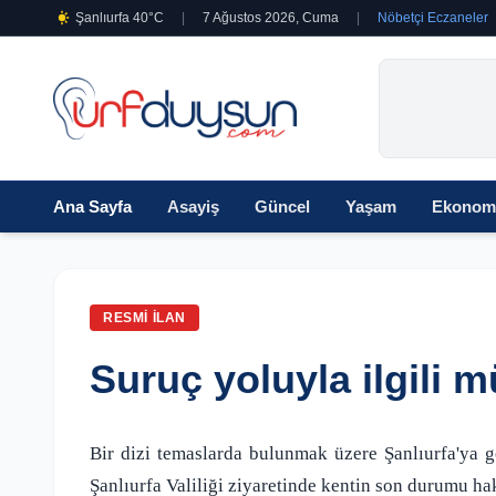
Şanlıurfa 40°C
|
7 Ağustos 2026, Cuma
|
Nöbetçi Eczaneler
Ana Sayfa
Asayiş
Güncel
Yaşam
Ekonom
RESMI İLAN
Suruç yoluyla ilgili m
Bir dizi temaslarda bulunmak üzere Şanlıurfa'ya 
Şanlıurfa Valiliği ziyaretinde kentin son durumu hak