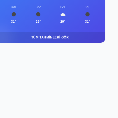
CMT
PAZ
PZT
SAL
31°
29°
29°
31°
TÜM TAHMINLERI GÖR