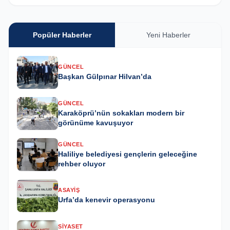
Popüler Haberler
Yeni Haberler
GÜNCEL
Başkan Gülpınar Hilvan’da
GÜNCEL
Karaköprü’nün sokakları modern bir
görünüme kavuşuyor
GÜNCEL
Haliliye belediyesi gençlerin geleceğine
rehber oluyor
ASAYIŞ
Urfa’da kenevir operasyonu
SIYASET