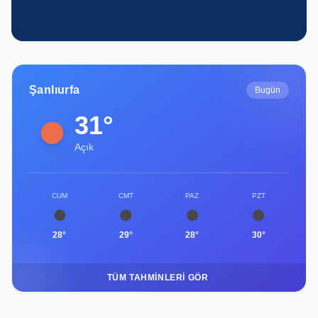
gençlerin başarısına güç katıyor
Şanlıurfa
Bugün
31°
Açık
CUM
CMT
PAZ
PZT
28°
29°
28°
30°
TÜM TAHMINLERI GÖR