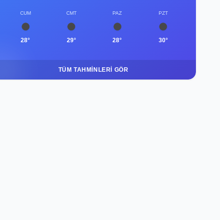
CUM
CMT
PAZ
PZT
28°
29°
28°
30°
TÜM TAHMINLERI GÖR