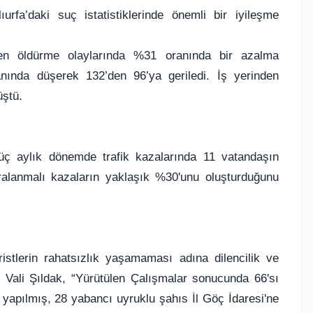
ıurfa’daki suç istatistiklerinde önemli bir iyileşme
ten öldürme olaylarında %31 oranında bir azalma
anında düşerek 132’den 96’ya geriledi. İş yerinden
üştü.
k, üç aylık dönemde trafik kazalarında 11 vatandaşın
yaralanmalı kazaların yaklaşık %30'unu oluşturduğunu
ristlerin rahatsızlık yaşamaması adına dilencilik ve
en Vali Şıldak, “Yürütülen Çalışmalar sonucunda 66'sı
 yapılmış, 28 yabancı uyruklu şahıs İl Göç İdaresi'ne