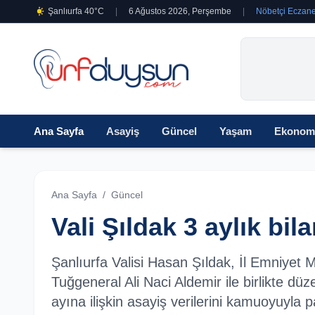
Şanlıurfa 40°C
|
6 Ağustos 2026, Perşembe
|
Nöbetçi Eczane
Ana Sayfa
Asayiş
Güncel
Yaşam
Ekonom
Ana Sayfa
/
Güncel
Vali Şıldak 3 aylık bil
Şanlıurfa Valisi Hasan Şıldak, İl Emniyet
Tuğgeneral Ali Naci Aldemir ile birlikte düz
ayına ilişkin asayiş verilerini kamuoyuyla p