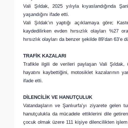
Vali Şıldak, 2025 yılıyla kıyaslandığında Şanl
yaşandığını ifade etti.
Vali Şıldak’ın yaptığı açıklamaya göre; Kas
kaydedilirken evden hırsızlık olayları %27 or
hırsızlık olayları da benzer şekilde 89’dan 63’e d
TRAFİK KAZALARI
Trafikle ilgili de verileri paylaşan Vali Şılda
hayatını kaybettiğini, motosiklet kazalarının 
ifade etti.
DİLENCİLİK VE HANUTÇULUK
Vatandaşların ve Şanlıurfa’yı ziyarete gelen tu
hanutçulukla da mücadele ettiklerini dile getir
çocuk olmak üzere 111 kişiye dilencilikten işlem