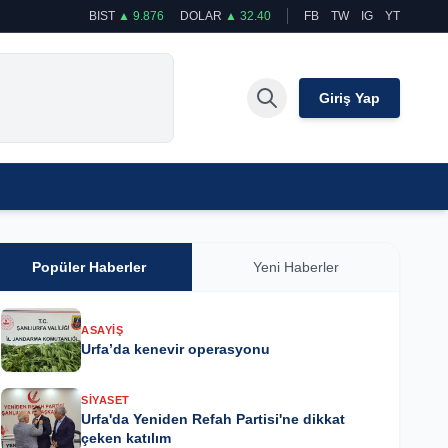
BIST
▲ 9.876
DOLAR
▲ 32.40
FB
TW
IG
YT
Giriş Yap
Popüler Haberler
Yeni Haberler
ASAYIŞ
Urfa’da kenevir operasyonu
SIYASET
Urfa'da Yeniden Refah Partisi'ne dikkat
çeken katılım