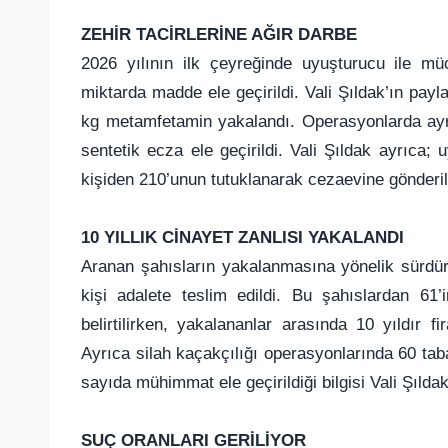
ZEHİR TACİRLERİNE AĞIR DARBE
2026 yılının ilk çeyreğinde uyuşturucu ile m
miktarda madde ele geçirildi. Vali Şıldak’ın payl
kg metamfetamin yakalandı. Operasyonlarda ayr
sentetik ecza ele geçirildi. Vali Şıldak ayrıca;
kişiden 210’unun tutuklanarak cezaevine gönderil
10 YILLIK CİNAYET ZANLISI YAKALANDI
Aranan şahısların yakalanmasına yönelik sürdü
kişi adalete teslim edildi. Bu şahıslardan 61
belirtilirken, yakalananlar arasında 10 yıldır f
Ayrıca silah kaçakçılığı operasyonlarında 60 ta
sayıda mühimmat ele geçirildiği bilgisi Vali Şılda
SUÇ ORANLARI GERİLİYOR