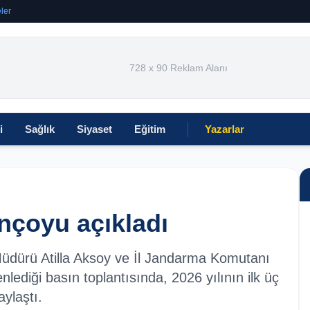
ler
728 x 90 Reklam Alanı
i
Sağlık
Siyaset
Eğitim
Yazarlar
ançoyu açıkladı
 Müdürü Atilla Aksoy ve İl Jandarma Komutanı
enlediği basın toplantısında, 2026 yılının ilk üç
aylaştı.