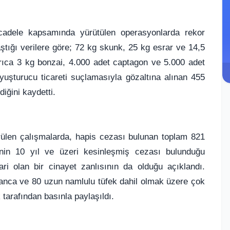
ücadele kapsamında yürütülen operasyonlarda rekor
aştığı verilere göre; 72 kg skunk, 25 kg esrar ve 14,5
ıca 3 kg bonzai, 4.000 adet captagon ve 5.000 adet
 uyuşturucu ticareti suçlamasıyla gözaltına alınan 455
diğini kaydetti.
rülen çalışmalarda, hapis cezası bulunan toplam 821
’inin 10 yıl ve üzeri kesinleşmiş cezası bulunduğu
irari olan bir cinayet zanlısının da olduğu açıklandı.
banca ve 80 uzun namlulu tüfek dahil olmak üzere çok
k tarafından basınla paylaşıldı.