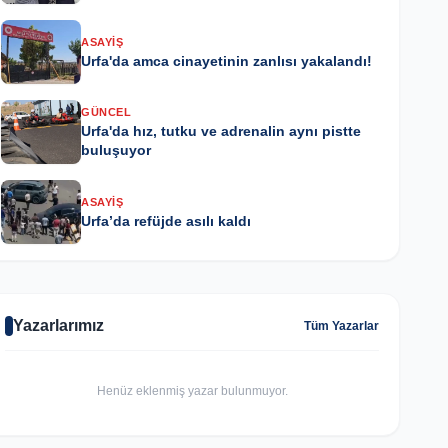
ASAYIŞ
Urfa'da amca cinayetinin zanlısı yakalandı!
GÜNCEL
Urfa'da hız, tutku ve adrenalin aynı pistte
buluşuyor
ASAYIŞ
Urfa’da refüjde asılı kaldı
Yazarlarımız
Tüm Yazarlar
Henüz eklenmiş yazar bulunmuyor.