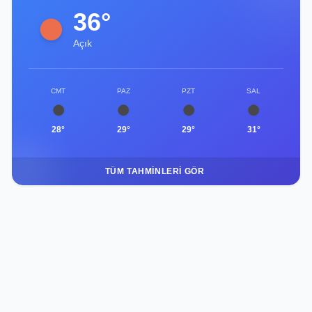
36°
Açık
CMT
PAZ
PZT
SAL
28°
29°
29°
31°
TÜM TAHMINLERI GÖR