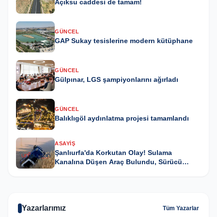
Açıksu caddesi de tamam!
GÜNCEL
GAP Sukay tesislerine modern kütüphane
GÜNCEL
Gülpınar, LGS şampiyonlarını ağırladı
GÜNCEL
Balıklıgöl aydınlatma projesi tamamlandı
ASAYIŞ
Şanlıurfa'da Korkutan Olay! Sulama
Kanalına Düşen Araç Bulundu, Sürücü
Kayıp
Yazarlarımız
Tüm Yazarlar