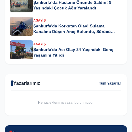
Şanlıurfa’da Hastane Önünde Saldırı: 9
Yaşındaki Çocuk Ağır Yaralandı
ASAYIŞ
Şanlıurfa'da Korkutan Olay! Sulama
Kanalına Düşen Araç Bulundu, Sürücü
Kayıp
ASAYIŞ
Şanlıurfa'da Acı Olay 24 Yaşındaki Genç
Yaşamını Yitirdi
Yazarlarımız
Tüm Yazarlar
Henüz eklenmiş yazar bulunmuyor.
GÜNCEL