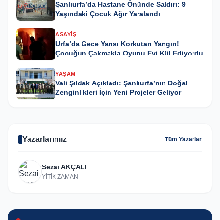
Şanlıurfa’da Hastane Önünde Saldırı: 9
Yaşındaki Çocuk Ağır Yaralandı
ASAYIŞ
Urfa’da Gece Yarısı Korkutan Yangın!
Çocuğun Çakmakla Oyunu Evi Kül Ediyordu
YAŞAM
Vali Şıldak Açıkladı: Şanlıurfa’nın Doğal
Zenginlikleri İçin Yeni Projeler Geliyor
Yazarlarımız
Tüm Yazarlar
Sezai AKÇALI
YİTİK ZAMAN
SPOR
SIYASET