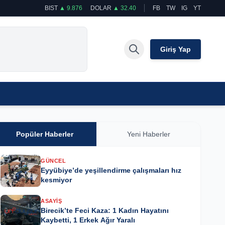
BIST
▲ 9.876
DOLAR
▲ 32.40
FB
TW
IG
YT
Giriş Yap
Popüler Haberler
Yeni Haberler
GÜNCEL
Eyyübiye’de yeşillendirme çalışmaları hız
kesmiyor
ASAYIŞ
Birecik’te Feci Kaza: 1 Kadın Hayatını
Kaybetti, 1 Erkek Ağır Yaralı