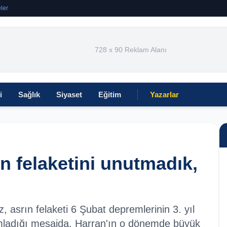
ler
728 x 90 Reklam Alanı
i
Sağlık
Siyaset
Eğitim
Yazarlar
 felaketini unutmadık,
srın felaketi 6 Şubat depremlerinin 3. yıl
mladığı mesajda, Harran'ın o dönemde büyük