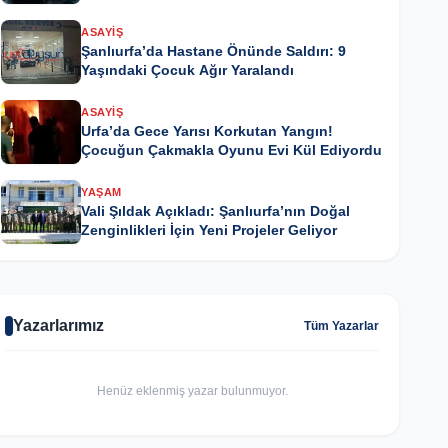
ASAYIŞ
Şanlıurfa’da Hastane Önünde Saldırı: 9
Yaşındaki Çocuk Ağır Yaralandı
ASAYIŞ
Urfa’da Gece Yarısı Korkutan Yangın!
Çocuğun Çakmakla Oyunu Evi Kül Ediyordu
YAŞAM
Vali Şıldak Açıkladı: Şanlıurfa’nın Doğal
Zenginlikleri İçin Yeni Projeler Geliyor
Yazarlarımız
Tüm Yazarlar
Henüz eklenmiş yazar bulunmuyor.