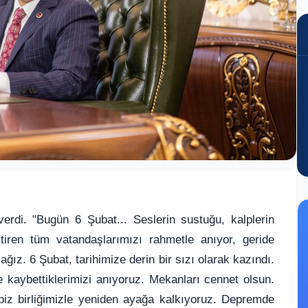
rdi. "Bugün 6 Şubat... Seslerin sustuğu, kalplerin
itiren tüm vatandaşlarımızı rahmetle anıyor, geride
ız. 6 Şubat, tarihimize derin bir sızı olarak kazındı.
e kaybettiklerimizi anıyoruz. Mekanları cennet olsun.
 biz birliğimizle yeniden ayağa kalkıyoruz. Depremde