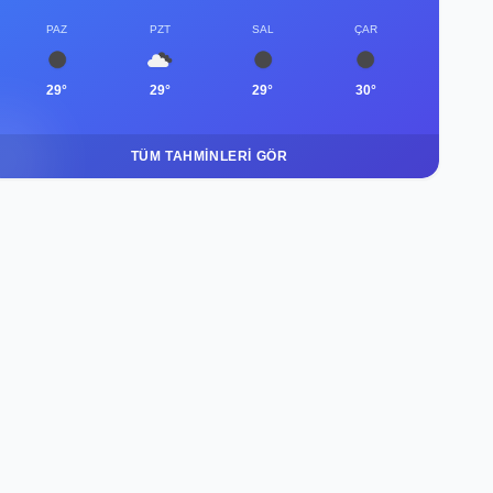
PAZ
PZT
SAL
ÇAR
29°
29°
29°
30°
TÜM TAHMINLERI GÖR