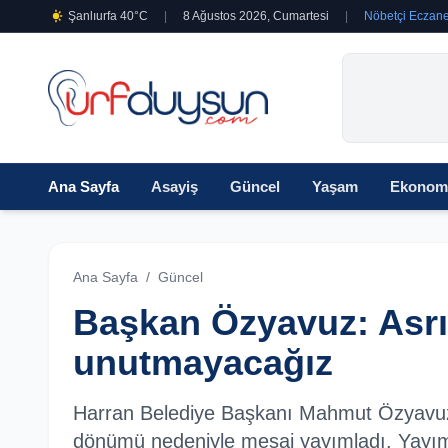
Şanlıurfa 40°C
|
8 Ağustos 2026, Cumartesi
|
Nöbetçi Eczane
Ana Sayfa
Asayiş
Güncel
Yaşam
Ekonom
Ana Sayfa
/
Güncel
Başkan Özyavuz: Asrın
unutmayacağız
Harran Belediye Başkanı Mahmut Özyavuz, a
dönümü nedeniyle mesaj yayımladı. Yayı