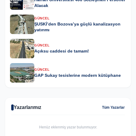
Alacak
GÜNCEL
ŞUSKİ’den Bozova’ya güçlü kanalizasyon
yatırımı
GÜNCEL
Açıksu caddesi de tamam!
GÜNCEL
GAP Sukay tesislerine modern kütüphane
Yazarlarımız
Tüm Yazarlar
Henüz eklenmiş yazar bulunmuyor.