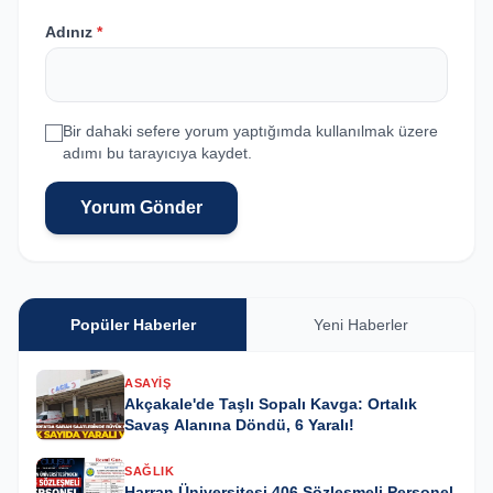
Adınız
*
Bir dahaki sefere yorum yaptığımda kullanılmak üzere
adımı bu tarayıcıya kaydet.
Yorum Gönder
Popüler Haberler
Yeni Haberler
ASAYIŞ
Akçakale'de Taşlı Sopalı Kavga: Ortalık
Savaş Alanına Döndü, 6 Yaralı!
SAĞLIK
Harran Üniversitesi 406 Sözleşmeli Personel