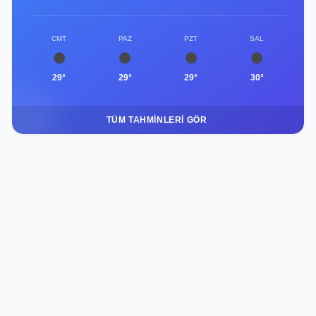
CMT
PAZ
PZT
SAL
29°
29°
29°
30°
TÜM TAHMINLERI GÖR