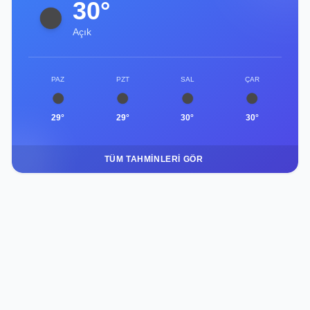
30°
Açık
PAZ
PZT
SAL
ÇAR
29°
29°
30°
30°
TÜM TAHMINLERI GÖR