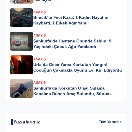
ASAYIŞ
Birecik’te Feci Kaza: 1 Kadın Hayatını
Kaybetti, 1 Erkek Ağır Yaralı
ASAYIŞ
Şanlıurfa’da Hastane Önünde Saldırı: 9
Yaşındaki Çocuk Ağır Yaralandı
ASAYIŞ
Urfa’da Gece Yarısı Korkutan Yangın!
Çocuğun Çakmakla Oyunu Evi Kül Ediyordu
ASAYIŞ
Şanlıurfa'da Korkutan Olay! Sulama
Kanalına Düşen Araç Bulundu, Sürücü
Kayıp
Yazarlarımız
Tüm Yazarlar