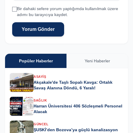
Bir dahaki sefere yorum yaptığımda kullanılmak üzere
adımı bu tarayıcıya kaydet.
Yorum Gönder
Popüler Haberler
Yeni Haberler
ASAYIŞ
Akçakale'de Taşlı Sopalı Kavga: Ortalık
Savaş Alanına Döndü, 6 Yaralı!
SAĞLIK
Harran Üniversitesi 406 Sözleşmeli Personel
Alacak
GÜNCEL
ŞUSKİ’den Bozova’ya güçlü kanalizasyon