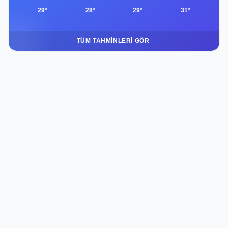
29°
28°
29°
31°
TÜM TAHMINLERI GÖR