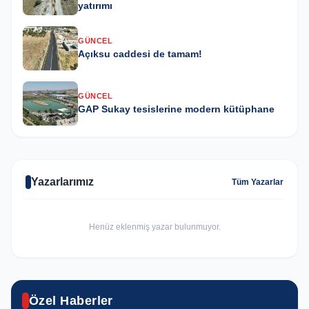
yatırımı
GÜNCEL
Açıksu caddesi de tamam!
GÜNCEL
GAP Sukay tesislerine modern kütüphane
Yazarlarımız
Tüm Yazarlar
Henüz eklenmiş yazar bulunmuyor.
ASAYIŞ
Özel Haberler
SPOR
GÜNCEL