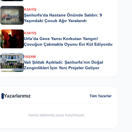
ASAYIŞ
Şanlıurfa’da Hastane Önünde Saldırı: 9
Yaşındaki Çocuk Ağır Yaralandı
ASAYIŞ
Urfa’da Gece Yarısı Korkutan Yangın!
Çocuğun Çakmakla Oyunu Evi Kül Ediyordu
YAŞAM
Vali Şıldak Açıkladı: Şanlıurfa’nın Doğal
Zenginlikleri İçin Yeni Projeler Geliyor
Yazarlarımız
Tüm Yazarlar
Henüz eklenmiş yazar bulunmuyor.