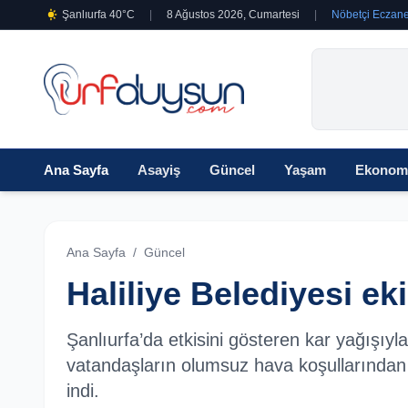
Şanlıurfa 40°C
|
8 Ağustos 2026, Cumartesi
|
Nöbetçi Eczane
Ana Sayfa
Asayiş
Güncel
Yaşam
Ekonom
Ana Sayfa
/
Güncel
Haliliye Belediyesi ek
Şanlıurfa’da etkisini gösteren kar yağışıyla 
vatandaşların olumsuz hava koşullarından 
indi.