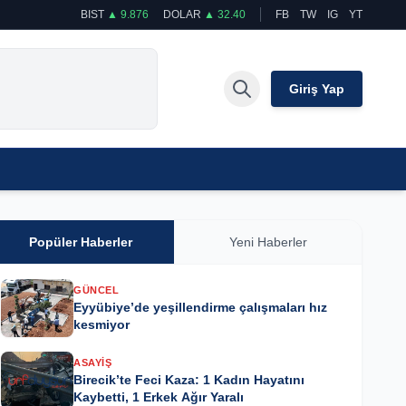
BIST
▲ 9.876
DOLAR
▲ 32.40
FB
TW
IG
YT
Giriş Yap
Popüler Haberler
Yeni Haberler
GÜNCEL
Eyyübiye’de yeşillendirme çalışmaları hız
kesmiyor
ASAYIŞ
Birecik’te Feci Kaza: 1 Kadın Hayatını
Kaybetti, 1 Erkek Ağır Yaralı