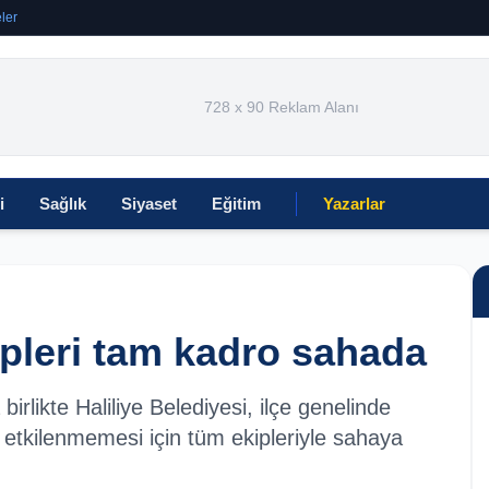
ler
728 x 90 Reklam Alanı
i
Sağlık
Siyaset
Eğitim
Yazarlar
ipleri tam kadro sahada
birlikte Haliliye Belediyesi, ilçe genelinde
etkilenmemesi için tüm ekipleriyle sahaya