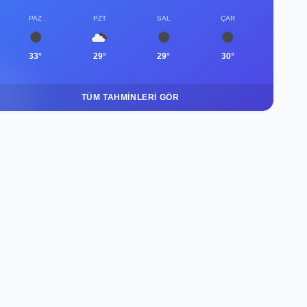
PAZ
PZT
SAL
ÇAR
33°
29°
29°
30°
TÜM TAHMINLERI GÖR