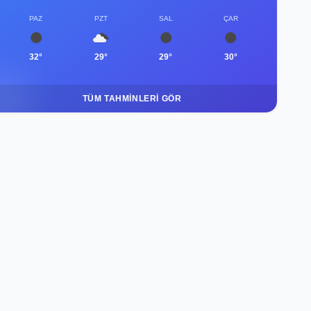
PAZ
PZT
SAL
ÇAR
32°
29°
29°
30°
TÜM TAHMINLERI GÖR