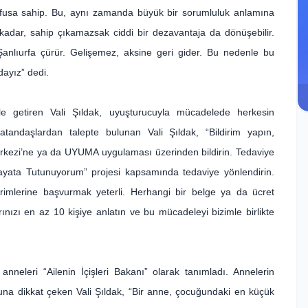
üfusa sahip. Bu, aynı zamanda büyük bir sorumluluk anlamına
kadar, sahip çıkamazsak ciddi bir dezavantaja da dönüşebilir.
Şanlıurfa çürür. Gelişemez, aksine geri gider. Bu nedenle bu
dayız” dedi.
le getiren Vali Şıldak, uyuşturucuyla mücadelede herkesin
atandaşlardan talepte bulunan Vali Şıldak, “Bildirim yapın,
 Merkezi’ne ya da UYUMA uygulaması üzerinden bildirin. Tedaviye
ayata Tutunuyorum” projesi kapsamında tedaviye yönlendirin.
rimlerine başvurmak yeterli. Herhangi bir belge ya da ücret
nızı en az 10 kişiye anlatın ve bu mücadeleyi bizimle birlikte
neleri “Ailenin İçişleri Bakanı” olarak tanımladı. Annelerin
ğuna dikkat çeken Vali Şıldak, “Bir anne, çocuğundaki en küçük