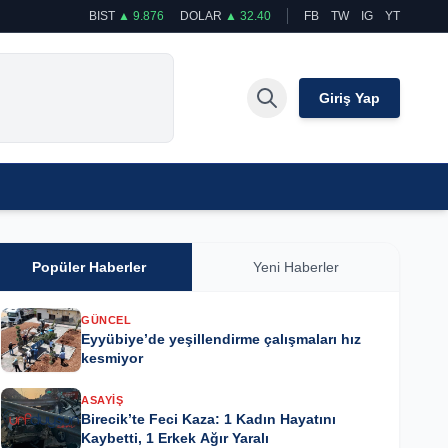
BIST
▲ 9.876
DOLAR
▲ 32.40
FB
TW
IG
YT
Giriş Yap
Popüler Haberler
Yeni Haberler
GÜNCEL
Eyyübiye’de yeşillendirme çalışmaları hız
kesmiyor
ASAYIŞ
Birecik’te Feci Kaza: 1 Kadın Hayatını
Kaybetti, 1 Erkek Ağır Yaralı