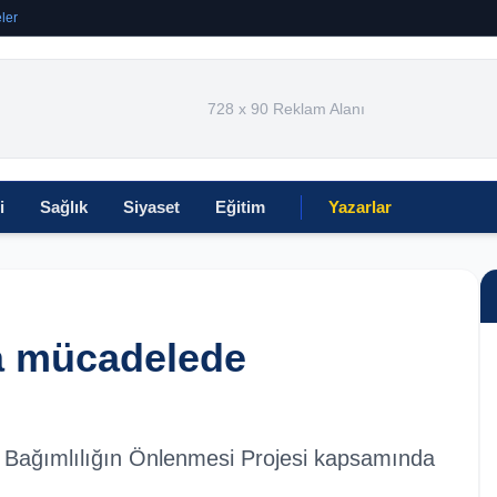
ler
728 x 90 Reklam Alanı
i
Sağlık
Siyaset
Eğitim
Yazarlar
a mücadelede
la Bağımlılığın Önlenmesi Projesi kapsamında