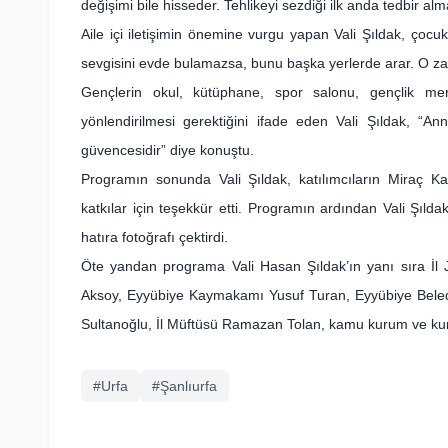
değişimi bile hisseder. Tehlikeyi sezdiği ilk anda tedbir alm
Aile içi iletişimin önemine vurgu yapan Vali Şıldak, çocuk
sevgisini evde bulamazsa, bunu başka yerlerde arar. O zam
Gençlerin okul, kütüphane, spor salonu, gençlik merk
yönlendirilmesi gerektiğini ifade eden Vali Şıldak, “A
güvencesidir” diye konuştu.
Programın sonunda Vali Şıldak, katılımcıların Miraç Ka
katkılar için teşekkür etti. Programın ardından Vali Şılda
hatıra fotoğrafı çektirdi.
Öte yandan programa Vali Hasan Şıldak’ın yanı sıra İl 
Aksoy, Eyyübiye Kaymakamı Yusuf Turan, Eyyübiye Belediy
Sultanoğlu, İl Müftüsü Ramazan Tolan, kamu kurum ve kurulu
#Urfa
#Şanlıurfa