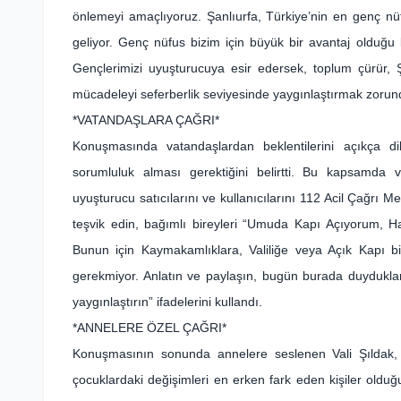
önlemeyi amaçlıyoruz. Şanlıurfa, Türkiye’nin en genç n
geliyor. Genç nüfus bizim için büyük bir avantaj olduğu 
Gençlerimizi uyuşturucuya esir edersek, toplum çürür, 
mücadeleyi seferberlik seviyesinde yaygınlaştırmak zorun
*VATANDAŞLARA ÇAĞRI*
Konuşmasında vatandaşlardan beklentilerini açıkça di
sorumluluk alması gerektiğini belirtti. Bu kapsamda v
uyuşturucu satıcılarını ve kullanıcılarını 112 Acil Çağrı
teşvik edin, bağımlı bireyleri “Umuda Kapı Açıyorum, H
Bunun için Kaymakamlıklara, Valiliğe veya Açık Kapı bi
gerekmiyor. Anlatın ve paylaşın, bugün burada duydukları
yaygınlaştırın” ifadelerini kullandı.
*ANNELERE ÖZEL ÇAĞRI*
Konuşmasının sonunda annelere seslenen Vali Şıldak, an
çocuklardaki değişimleri en erken fark eden kişiler oldu