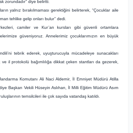
ak zorundadır” diye belirtti.
ların yalnız bırakılmaması gerektiğini belirterek, “Çocuklar aile
an tehlike gelip onları bulur” dedi.
ezleri, camiler ve Kur’an kursları gibi güvenli ortamlara
nnelerimize güveniyoruz. Annelerimiz çocuklarımızın en büyük
ndili’ni tebrik ederek, uyuşturucuyla mücadeleye sunacakları
k ve il protokolü bağımlılığa dikkat çeken stantları da gezerek,
Jandarma Komutanı Ali Naci Aldemir, İl Emniyet Müdürü Atilla
e Başkan Vekili Hüseyin Aslıhan, İl Milli Eğitim Müdürü Asım
şlarının temsilcileri ile çok sayıda vatandaş katıldı.