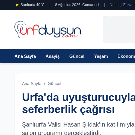
Şanlıurfa 40°C
|
8 Ağustos 2026, Cumartesi
|
Nöbetçi Eczane
Ana Sayfa
Asayiş
Güncel
Yaşam
Ekonom
Ana Sayfa
/
Güncel
Urfa'da uyuşturucuyl
seferberlik çağrısı
Şanlıurfa Valisi Hasan Şıldak’ın katılımıy
salon programı gerçekleştirdi.