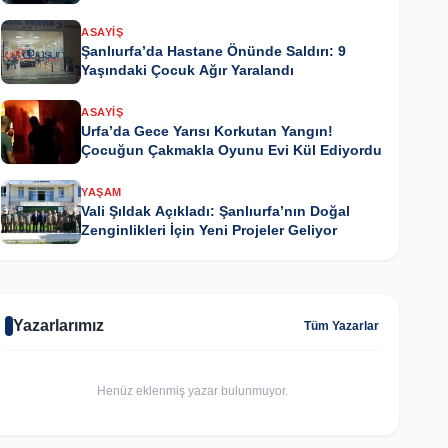
ASAYIŞ
Şanlıurfa’da Hastane Önünde Saldırı: 9
Yaşındaki Çocuk Ağır Yaralandı
ASAYIŞ
Urfa’da Gece Yarısı Korkutan Yangın!
Çocuğun Çakmakla Oyunu Evi Kül Ediyordu
YAŞAM
Vali Şıldak Açıkladı: Şanlıurfa’nın Doğal
Zenginlikleri İçin Yeni Projeler Geliyor
Yazarlarımız
Tüm Yazarlar
Henüz eklenmiş yazar bulunmuyor.