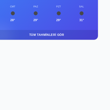
CMT
PAZ
PZT
SAL
28°
29°
29°
31°
TÜM TAHMINLERI GÖR