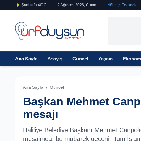
Şanlıurfa 40°C
|
7 Ağustos 2026, Cuma
|
Nöbetçi Eczaneler
Ana Sayfa
Asayiş
Güncel
Yaşam
Ekonom
Ana Sayfa
/
Güncel
Başkan Mehmet Canpol
mesajı
Haliliye Belediye Başkanı Mehmet Canpolat
mesajında, bu mübarek gecenin tüm İslam 