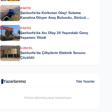
ASAYIŞ
Şanlıurfa'da Korkutan Olay! Sulama
Kanalına Düşen Araç Bulundu, Sürücü
Kayıp
ASAYIŞ
Şanlıurfa'da Acı Olay 24 Yaşındaki Genç
Yaşamını Yitirdi
GÜNCEL
Şanlıurfa’da Çiftçilerin Elektrik Sorunu
Çözüldü
Yazarlarımız
Tüm Yazarlar
Henüz eklenmiş yazar bulunmuyor.