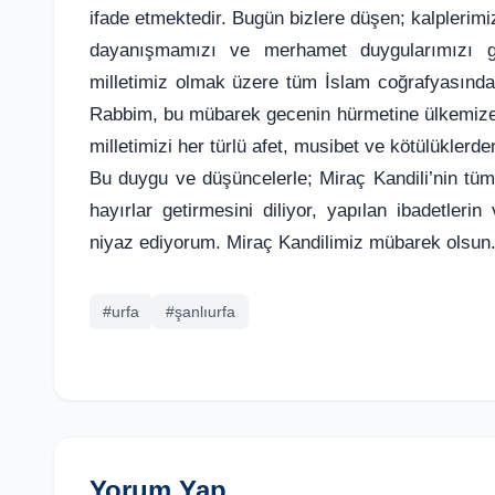
ifade etmektedir. Bugün bizlere düşen; kalplerimiz
dayanışmamızı ve merhamet duygularımızı gü
milletimiz olmak üzere tüm İslam coğrafyasınd
Rabbim, bu mübarek gecenin hürmetine ülkemize h
milletimizi her türlü afet, musibet ve kötülüklerd
Bu duygu ve düşüncelerle; Miraç Kandili’nin tüm
hayırlar getirmesini diliyor, yapılan ibadetle
niyaz ediyorum. Miraç Kandilimiz mübarek olsun.
#urfa
#şanlıurfa
Yorum Yap