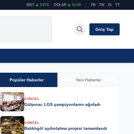
BIST
▲ 9.876
DOLAR
▲ 32.40
FB
TW
IG
YT
Giriş Yap
Popüler Haberler
Yeni Haberler
GÜNCEL
Gülpınar, LGS şampiyonlarını ağırladı
GÜNCEL
Balıklıgöl aydınlatma projesi tamamlandı