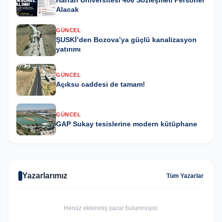
Harran Üniversitesi 406 Sözleşmeli Personel
Alacak
GÜNCEL
ŞUSKİ’den Bozova’ya güçlü kanalizasyon
yatırımı
GÜNCEL
Açıksu caddesi de tamam!
GÜNCEL
GAP Sukay tesislerine modern kütüphane
Yazarlarımız
Tüm Yazarlar
Henüz eklenmiş yazar bulunmuyor.