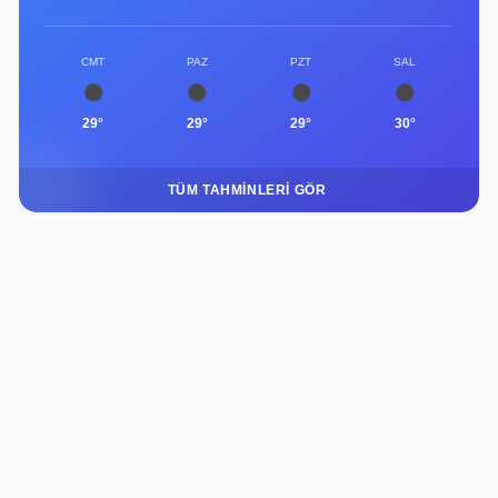
CMT
PAZ
PZT
SAL
29°
29°
29°
30°
TÜM TAHMINLERI GÖR