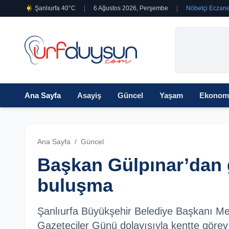
Şanlıurfa 40°C
|
6 Ağustos 2026, Perşembe
|
Nöbetçi Eczane
Ana Sayfa
Asayiş
Güncel
Yaşam
Ekonom
Ana Sayfa
/
Güncel
Başkan Gülpınar’dan g
buluşma
Şanlıurfa Büyükşehir Belediye Başkanı M
Gazeteciler Günü dolayısıyla kentte görev