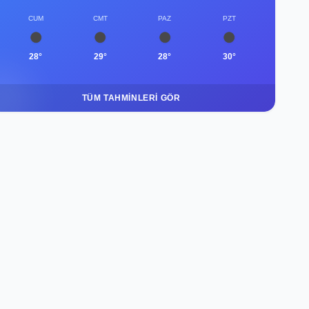
CUM
CMT
PAZ
PZT
28°
29°
28°
30°
TÜM TAHMINLERI GÖR