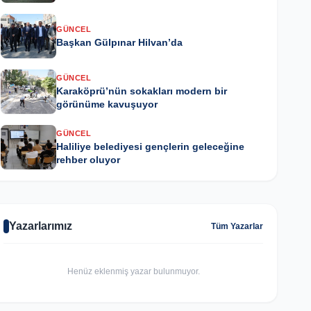
GÜNCEL
Başkan Gülpınar Hilvan’da
GÜNCEL
Karaköprü’nün sokakları modern bir
görünüme kavuşuyor
GÜNCEL
Haliliye belediyesi gençlerin geleceğine
rehber oluyor
Yazarlarımız
Tüm Yazarlar
Henüz eklenmiş yazar bulunmuyor.