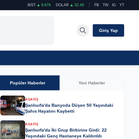
BIST
▲ 9.876
DOLAR
▲ 32.40
FB
TW
IG
YT
Giriş Yap
Popüler Haberler
Yeni Haberler
ASAYIŞ
Şanlıurfa'da Banyoda Düşen 50 Yaşındaki
Şahıs Hayatını Kaybetti
ASAYIŞ
Şanlıurfa'da İki Grup Birbirine Girdi: 22
Yaşındaki Genç Hastaneye Kaldırıldı