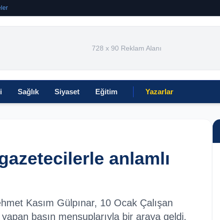
ler
728 x 90 Reklam Alanı
i
Sağlık
Siyaset
Eğitim
Yazarlar
azetecilerle anlamlı
ehmet Kasım Gülpınar, 10 Ocak Çalışan
 yapan basın mensuplarıyla bir araya geldi.