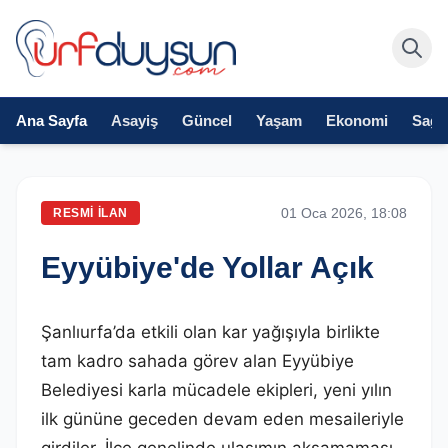
Ana Sayfa
Asayiş
Güncel
Yaşam
Ekonomi
Sağlı
01 Oca 2026, 18:08
RESMI İLAN
Eyyübiye'de Yollar Açık
Şanlıurfa’da etkili olan kar yağışıyla birlikte
tam kadro sahada görev alan Eyyübiye
Belediyesi karla mücadele ekipleri, yeni yılın
ilk gününe geceden devam eden mesaileriyle
girdiler. İlçe genelinde ulaşımın aksamaması