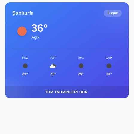
Şanlıurfa
Bugün
36°
Açık
PAZ
PZT
SAL
ÇAR
29°
29°
29°
30°
TÜM TAHMINLERI GÖR