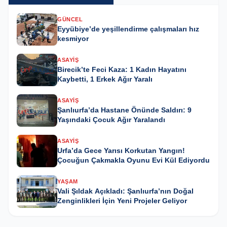
GÜNCEL
Eyyübiye’de yeşillendirme çalışmaları hız
kesmiyor
ASAYIŞ
Birecik’te Feci Kaza: 1 Kadın Hayatını
Kaybetti, 1 Erkek Ağır Yaralı
ASAYIŞ
Şanlıurfa’da Hastane Önünde Saldırı: 9
Yaşındaki Çocuk Ağır Yaralandı
ASAYIŞ
Urfa’da Gece Yarısı Korkutan Yangın!
Çocuğun Çakmakla Oyunu Evi Kül Ediyordu
YAŞAM
Vali Şıldak Açıkladı: Şanlıurfa’nın Doğal
Zenginlikleri İçin Yeni Projeler Geliyor