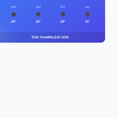
CMT
PAZ
PZT
SAL
28°
29°
29°
31°
TÜM TAHMINLERI GÖR