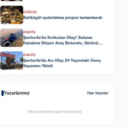
GÜNCEL
Balıklıgöl aydınlatma projesi tamamlandı
ASAYIŞ
Şanlıurfa'da Korkutan Olay! Sulama
Kanalına Düşen Araç Bulundu, Sürücü
Kayıp
ASAYIŞ
Şanlıurfa'da Acı Olay 24 Yaşındaki Genç
Yaşamını Yitirdi
Yazarlarımız
Tüm Yazarlar
Henüz eklenmiş yazar bulunmuyor.