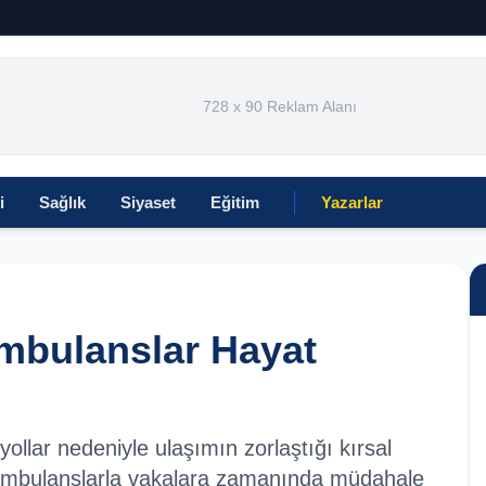
728 x 90 Reklam Alanı
i
Sağlık
Siyaset
Eğitim
Yazarlar
 Ambulanslar Hayat
ollar nedeniyle ulaşımın zorlaştığı kırsal
li ambulanslarla vakalara zamanında müdahale