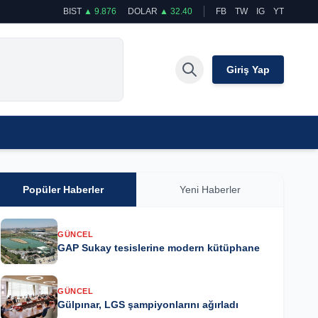
BIST
▲ 9.876
DOLAR
▲ 32.40
FB
TW
IG
YT
Giriş Yap
Popüler Haberler
Yeni Haberler
GÜNCEL
GAP Sukay tesislerine modern kütüphane
GÜNCEL
Gülpınar, LGS şampiyonlarını ağırladı