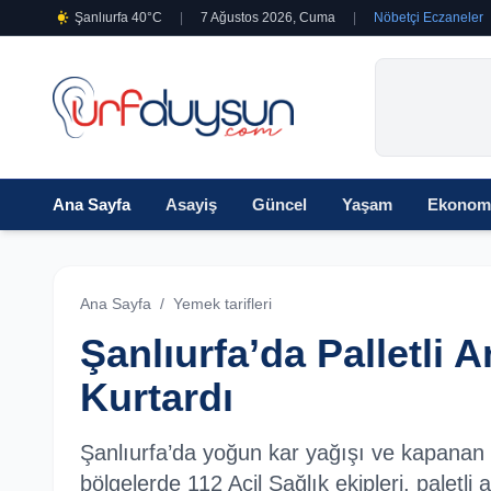
Şanlıurfa 40°C
|
7 Ağustos 2026, Cuma
|
Nöbetçi Eczaneler
Ana Sayfa
Asayiş
Güncel
Yaşam
Ekonom
Ana Sayfa
/
Yemek tarifleri
Şanlıurfa’da Palletli
Kurtardı
Şanlıurfa’da yoğun kar yağışı ve kapanan y
bölgelerde 112 Acil Sağlık ekipleri, palet