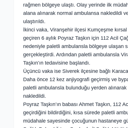
rağmen bölgeye ulaştı. Olay yerinde ilk müdah
alana alınarak normal ambulansa nakledildi v
ulaştırıldı.
İkinci vaka, Viranşehir ilçesi Kumçeşme kırs
geçiren 6 aylık Poyraz Taşkın için 112 Acil Çağ
nedeniyle paletli ambulansla bölgeye ulaşan s
gerçekleştirdi. Ardından paletli ambulansla V
Taşkın’ın tedavisine başlandı.
Üçüncü vaka ise Siverek ilçesine bağlı Karac
Daha önce 12 kez anjiyografi geçirmiş ve byp
paletli ambulansla bulunduğu yerden alınarak 
nakledildi.
Poyraz Taşkın’ın babası Ahmet Taşkın, 112 Ac
geçirdiğini bildirdiğini, kısa sürede paletli a
müdahale sayesinde çocuğunun hastaneye güvenl