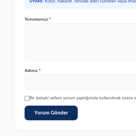
UYARI:
Küfür, hakaret, rencide edici cümleler veya ima
Yorumunuz
*
Adınız
*
Bir dahaki sefere yorum yaptığımda kullanılmak üzere a
Yorum Gönder