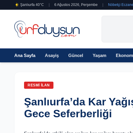
Şanlıurfa 40°C
|
6 Ağustos 2026, Perşembe
|
Nöbetçi Eczane
Ana Sayfa
Asayiş
Güncel
Yaşam
Ekonom
RESMI İLAN
Şanlıurfa’da Kar Yağ
Gece Seferberliği