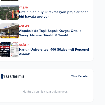
YAŞAM
Urfa’nın en büyük rekreasyon projelerinden
biri hayata geçiyor
ASAYIŞ
Akçakale'de Taşlı Sopalı Kavga: Ortalık
Savaş Alanına Döndü, 6 Yaralı!
SAĞLIK
Harran Üniversitesi 406 Sözleşmeli Personel
Alacak
Yazarlarımız
Tüm Yazarlar
Henüz eklenmiş yazar bulunmuyor.