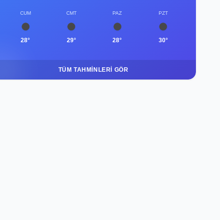
CUM
CMT
PAZ
PZT
28°
29°
28°
30°
TÜM TAHMINLERI GÖR