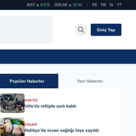
BIST
▲ 9.876
DOLAR
▲ 32.40
FB
TW
IG
YT
Giriş Yap
Popüler Haberler
Yeni Haberler
ASAYIŞ
Urfa’da refüjde asılı kaldı
YAŞAM
Haliliye’de insan sağlığı hiçe sayıldı