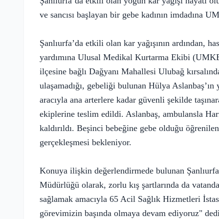
Şanlıurfa’da etkili olan yoğun kar yağışı hayatı o
ve sancısı başlayan bir gebe kadının imdadına UMK
Şanlıurfa’da etkili olan kar yağışının ardından, h
yardımına Ulusal Medikal Kurtarma Ekibi (UMKE) v
ilçesine bağlı Dağyanı Mahallesi Ulubağ kırsalınd
ulaşamadığı, gebeliği bulunan Hülya Aslanbaş’ı
aracıyla ana arterlere kadar güvenli şekilde taşın
ekiplerine teslim edildi. Aslanbaş, ambulansla Ha
kaldırıldı. Beşinci bebeğine gebe olduğu öğrenile
gerçekleşmesi bekleniyor.
Konuya ilişkin değerlendirmede bulunan Şanlıurfa
Müdürlüğü olarak, zorlu kış şartlarında da vatandaş
sağlamak amacıyla 65 Acil Sağlık Hizmetleri İsta
görevimizin başında olmaya devam ediyoruz" dedi