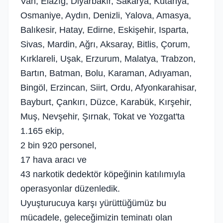
Van, Elazığ, Diyarbakır, Sakarya, Kütahya,
Osmaniye, Aydın, Denizli, Yalova, Amasya,
Balıkesir, Hatay, Edirne, Eskişehir, Isparta,
Sivas, Mardin, Ağrı, Aksaray, Bitlis, Çorum,
Kırklareli, Uşak, Erzurum, Malatya, Trabzon,
Bartın, Batman, Bolu, Karaman, Adıyaman,
Bingöl, Erzincan, Siirt, Ordu, Afyonkarahisar,
Bayburt, Çankırı, Düzce, Karabük, Kırşehir,
Muş, Nevşehir, Şırnak, Tokat ve Yozgat'ta
1.165 ekip,
2 bin 920 personel,
17 hava aracı ve
43 narkotik dedektör köpeğinin katılımıyla
operasyonlar düzenledik.
Uyuşturucuya karşı yürüttüğümüz bu
mücadele, geleceğimizin teminatı olan