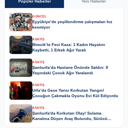
Popüler Haberler
Yeni Haberler
GÜNCEL
Eyyübiye’de yeşillendirme çalışmaları hız
kesmiyor
ASAYIŞ
Birecik’te Feci Kaza: 1 Kadın Hayatını
Kaybetti, 1 Erkek Ağır Yaralı
ASAYIŞ
Şanlıurfa’da Hastane Önünde Saldırı: 9
Yaşındaki Çocuk Ağır Yaralandı
ASAYIŞ
Urfa’da Gece Yarısı Korkutan Yangın!
Çocuğun Çakmakla Oyunu Evi Kül Ediyordu
ASAYIŞ
Şanlıurfa'da Korkutan Olay! Sulama
Kanalına Düşen Araç Bulundu, Sürücü
Kayıp