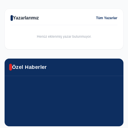
Yazarlarımız
Tüm Yazarlar
Henüz eklenmiş yazar bulunmuyor.
GÜNCEL
Karaköprü’de yıl sonu resim sergisi
Özel Haberler
ASAYIŞ
sanatseverlerle buluştu
SPOR
GÜNCEL
Urfa'da yasa dışı kenevir operasyonu
Haliliye’nin Şampiyonu Avrupa’da Türkiye’yi
Haliliye'de ekipler eş zamanlı olarak sahada
YAŞAM
YAŞAM
temsil edecek
Haliliye’de yaz akşamları konser ve çocuk
Haliliye’de kadınlara meslek ve eğitim desteği
GÜNCEL
GÜNCEL
şenlikleriyle şenleniyor
GÜNCEL
ŞUTSO Başkanı Yetim’den iş dünyası için
Eyyübiye’de sokaklar nakış gibi işleniyor
EĞITIM
Başkan Özyavuz’dan, 24 Temmuz gazeteciler
önemli temas
Eyyübiye Belediyesi’nden ücretsiz YKS tercih
ve basın bayramı mesajı
danışmanlığı