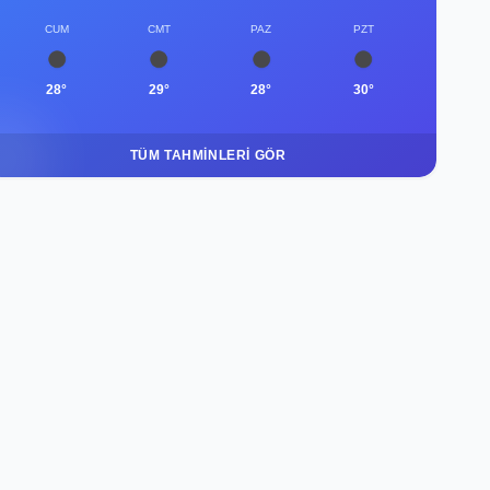
CUM
CMT
PAZ
PZT
28°
29°
28°
30°
TÜM TAHMINLERI GÖR