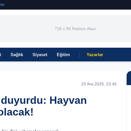
ler
728 x 90 Reklam Alanı
i
Sağlık
Siyaset
Eğitim
Yazarlar
25 Ara 2025, 23:45
r duyurdu: Hayvan
olacak!