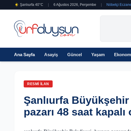
Şanlıurfa 40°C
|
6 Ağustos 2026, Perşembe
|
Nöbetçi Eczane
Ana Sayfa
Asayiş
Güncel
Yaşam
Ekonom
RESMI İLAN
Şanlıurfa Büyükşehi
pazarı 48 saat kapalı 