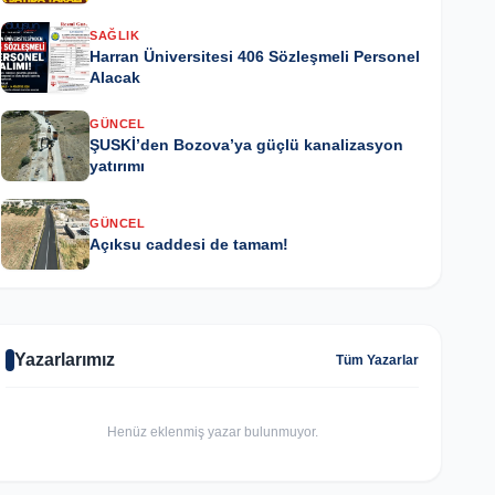
SAĞLIK
Harran Üniversitesi 406 Sözleşmeli Personel
Alacak
GÜNCEL
ŞUSKİ’den Bozova’ya güçlü kanalizasyon
yatırımı
GÜNCEL
Açıksu caddesi de tamam!
Yazarlarımız
Tüm Yazarlar
Henüz eklenmiş yazar bulunmuyor.