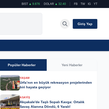
BIST
▲ 9.876
DOLAR
▲ 32.40
FB
TW
IG
YT
Giriş Yap
Popüler Haberler
Yeni Haberler
YAŞAM
Urfa’nın en büyük rekreasyon projelerinden
biri hayata geçiyor
ASAYIŞ
Akçakale'de Taşlı Sopalı Kavga: Ortalık
Savaş Alanına Döndü, 6 Yaralı!