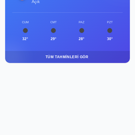
Açık
CUM
CMT
PAZ
PZT
32°
29°
28°
30°
TÜM TAHMINLERI GÖR