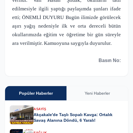
verildi. Vali Hasan Şıldak, okulların tatil
edilmesiyle ilgili yaptığı paylaşımda şunları ifade
etti; ÖNEMLİ DUYURU Bugün ilimizde görülecek
aşırı yağış nedeniyle ilk ve orta dereceli bütün
okullarımızda eğitim ve öğretime bir gün süreyle
ara verilmiştir.
Kamuoyuna saygıyla duyurulur.
Basın No:
Popüler Haberler
Yeni Haberler
ASAYIŞ
Akçakale'de Taşlı Sopalı Kavga: Ortalık
Savaş Alanına Döndü, 6 Yaralı!
SAĞLIK