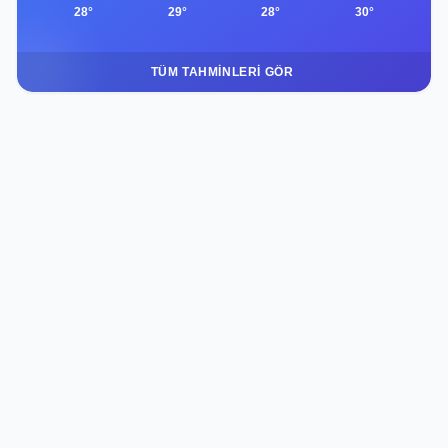
28°
29°
28°
30°
TÜM TAHMINLERI GÖR