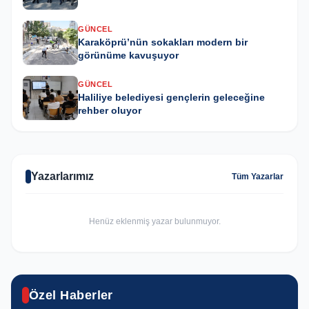
GÜNCEL
Karaköprü’nün sokakları modern bir
görünüme kavuşuyor
GÜNCEL
Haliliye belediyesi gençlerin geleceğine
rehber oluyor
Yazarlarımız
Tüm Yazarlar
Henüz eklenmiş yazar bulunmuyor.
ASAYIŞ
Özel Haberler
SPOR
GÜNCEL
Urfa'da yasa dışı kenevir operasyonu