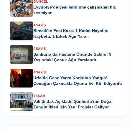
GÜNCEL
Eyyübiye’de yeşillendirme çalışmaları hız
kesmiyor
ASAYIŞ
Birecik’te Feci Kaza: 1 Kadın Hayatını
Kaybetti, 1 Erkek Ağır Yaralı
ASAYIŞ
Şanlıurfa’da Hastane Önünde Saldırı: 9
Yaşındaki Çocuk Ağır Yaralandı
ASAYIŞ
Urfa’da Gece Yarısı Korkutan Yangın!
Çocuğun Çakmakla Oyunu Evi Kül Ediyordu
YAŞAM
Vali Şıldak Açıkladı: Şanlıurfa’nın Doğal
Zenginlikleri İçin Yeni Projeler Geliyor