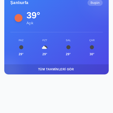
Şanlıurfa
Bugün
39°
Açık
PAZ
PZT
SAL
ÇAR
29°
29°
29°
30°
TÜM TAHMINLERI GÖR