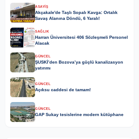
ASAYIŞ
Akçakale'de Taşlı Sopalı Kavga: Ortalık
Savaş Alanına Döndü, 6 Yaralı!
SAĞLIK
Harran Üniversitesi 406 Sözleşmeli Personel
Alacak
GÜNCEL
ŞUSKİ’den Bozova’ya güçlü kanalizasyon
yatırımı
GÜNCEL
Açıksu caddesi de tamam!
GÜNCEL
GAP Sukay tesislerine modern kütüphane