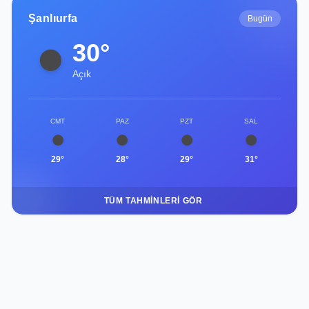
Şanlıurfa
Bugün
30°
Açık
CMT
PAZ
PZT
SAL
29°
28°
29°
31°
TÜM TAHMINLERI GÖR