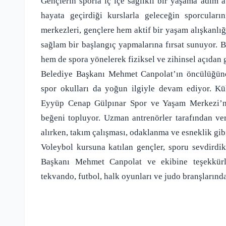
Gençlerin sporla iç içe sağlıklı bir yaşama adım a
hayata geçirdiği kurslarla geleceğin sporcular
merkezleri, gençlere hem aktif bir yaşam alışkanlı
sağlam bir başlangıç yapmalarına fırsat sunuyor. 
hem de spora yönelerek fiziksel ve zihinsel açıdan 
Belediye Başkanı Mehmet Canpolat’ın öncülüğünd
spor okulları da yoğun ilgiyle devam ediyor. K
Eyyüp Cenap Gülpınar Spor ve Yaşam Merkezi’nd
beğeni topluyor. Uzman antrenörler tarafından ver
alırken, takım çalışması, odaklanma ve esneklik gib
Voleybol kursuna katılan gençler, sporu sevdirdik
Başkanı Mehmet Canpolat ve ekibine teşekkürleri
tekvando, futbol, halk oyunları ve judo branşlarında