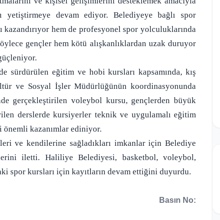
tmalarını ve kişisel gelişimlerini desteklemek amacıyla
ını yetiştirmeye devam ediyor. Belediyeye bağlı spor
ğı kazandırıyor hem de profesyonel spor yolculuklarında
Böylece gençler hem kötü alışkanlıklardan uzak duruyor
güçleniyor.
e sürdürülen eğitim ve hobi kursları kapsamında, kış
ültür ve Sosyal İşler Müdürlüğünün koordinasyonunda
e gerçekleştirilen voleybol kursu, gençlerden büyük
ilen derslerde kursiyerler teknik ve uygulamalı eğitim
i önemli kazanımlar ediniyor.
leri ve kendilerine sağladıkları imkanlar için Belediye
ni iletti. Haliliye Belediyesi, basketbol, voleybol,
ki spor kursları için kayıtların devam ettiğini duyurdu.
Basın No: