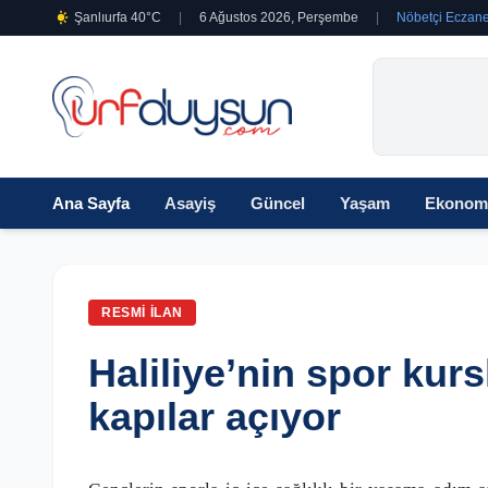
Şanlıurfa 40°C
|
6 Ağustos 2026, Perşembe
|
Nöbetçi Eczane
Ana Sayfa
Asayiş
Güncel
Yaşam
Ekonom
RESMI İLAN
Haliliye’nin spor kurs
kapılar açıyor