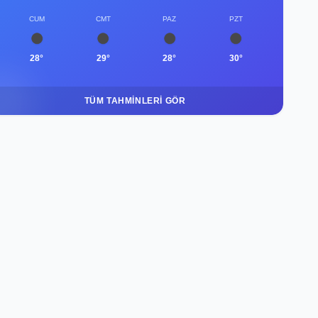
CUM
CMT
PAZ
PZT
28°
29°
28°
30°
TÜM TAHMINLERI GÖR