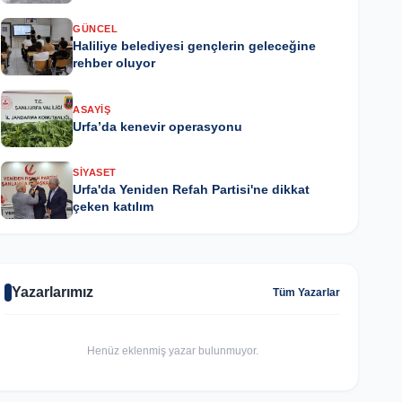
GÜNCEL
Haliliye belediyesi gençlerin geleceğine
rehber oluyor
ASAYIŞ
Urfa’da kenevir operasyonu
SIYASET
Urfa'da Yeniden Refah Partisi'ne dikkat
çeken katılım
Yazarlarımız
Tüm Yazarlar
Henüz eklenmiş yazar bulunmuyor.