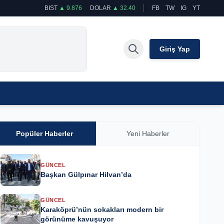
BIST
▲ 9.876
DOLAR
▲ 32.40
FB
TW
IG
YT
Giriş Yap
Popüler Haberler
Yeni Haberler
GÜNCEL
Başkan Gülpınar Hilvan’da
GÜNCEL
Karaköprü’nün sokakları modern bir
görünüme kavuşuyor