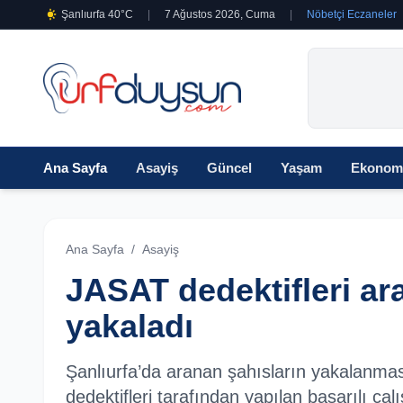
Şanlıurfa 40°C
|
7 Ağustos 2026, Cuma
|
Nöbetçi Eczaneler
Ana Sayfa
Asayiş
Güncel
Yaşam
Ekonom
Ana Sayfa
/
Asayiş
JASAT dedektifleri ar
yakaladı
Şanlıurfa’da aranan şahısların yakalanma
dedektifleri tarafından yapılan başarılı ç