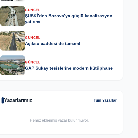
GÜNCEL
ŞUSKİ’den Bozova’ya güçlü kanalizasyon
yatırımı
GÜNCEL
Açıksu caddesi de tamam!
GÜNCEL
GAP Sukay tesislerine modern kütüphane
Yazarlarımız
Tüm Yazarlar
Henüz eklenmiş yazar bulunmuyor.