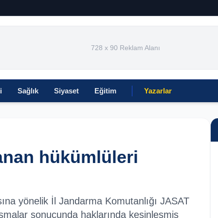
728 x 90 Reklam Alanı
i
Sağlık
Siyaset
Eğitim
Yazarlar
anan hükümlüleri
sına yönelik İl Jandarma Komutanlığı JASAT
alışmalar sonucunda haklarında kesinleşmiş