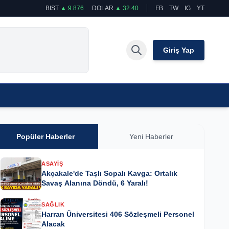
BIST
▲ 9.876
DOLAR
▲ 32.40
FB
TW
IG
YT
Giriş Yap
Popüler Haberler
Yeni Haberler
ASAYIŞ
Akçakale'de Taşlı Sopalı Kavga: Ortalık
Savaş Alanına Döndü, 6 Yaralı!
SAĞLIK
Harran Üniversitesi 406 Sözleşmeli Personel
Alacak