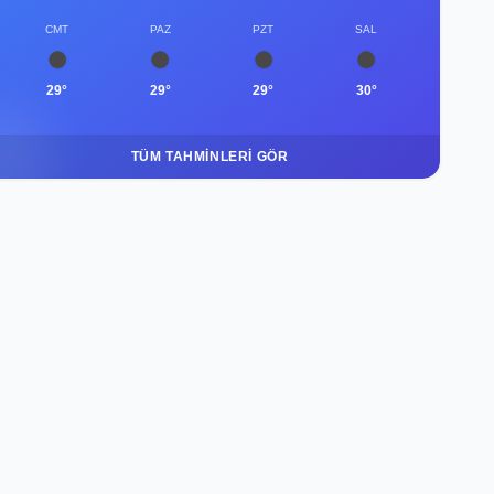
CMT
PAZ
PZT
SAL
29°
29°
29°
30°
TÜM TAHMINLERI GÖR