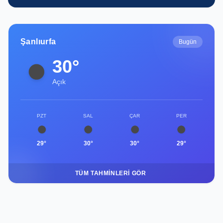
Şanlıurfa
Bugün
30°
Açık
PZT
SAL
ÇAR
PER
29°
30°
30°
29°
TÜM TAHMINLERI GÖR