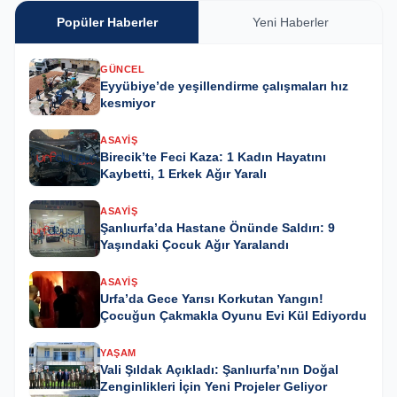
Popüler Haberler
Yeni Haberler
GÜNCEL
Eyyübiye’de yeşillendirme çalışmaları hız
kesmiyor
ASAYIŞ
Birecik’te Feci Kaza: 1 Kadın Hayatını
Kaybetti, 1 Erkek Ağır Yaralı
ASAYIŞ
Şanlıurfa’da Hastane Önünde Saldırı: 9
Yaşındaki Çocuk Ağır Yaralandı
ASAYIŞ
Urfa’da Gece Yarısı Korkutan Yangın!
Çocuğun Çakmakla Oyunu Evi Kül Ediyordu
YAŞAM
Vali Şıldak Açıkladı: Şanlıurfa’nın Doğal
Zenginlikleri İçin Yeni Projeler Geliyor