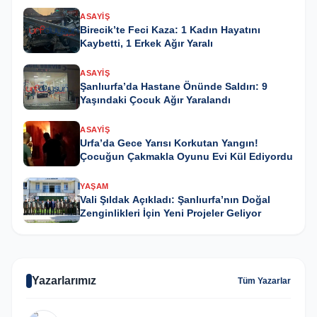
ASAYIŞ
Birecik’te Feci Kaza: 1 Kadın Hayatını
Kaybetti, 1 Erkek Ağır Yaralı
ASAYIŞ
Şanlıurfa’da Hastane Önünde Saldırı: 9
Yaşındaki Çocuk Ağır Yaralandı
ASAYIŞ
Urfa’da Gece Yarısı Korkutan Yangın!
Çocuğun Çakmakla Oyunu Evi Kül Ediyordu
YAŞAM
Vali Şıldak Açıkladı: Şanlıurfa’nın Doğal
Zenginlikleri İçin Yeni Projeler Geliyor
Yazarlarımız
Tüm Yazarlar