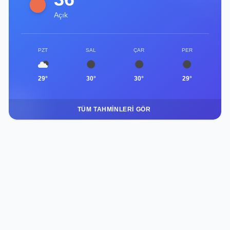
Açık
PZT
SAL
ÇAR
PER
29°
30°
30°
29°
TÜM TAHMINLERI GÖR