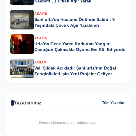
Kaybetti, 1 Erkek Ağır Yaralı
ASAYIŞ
Şanlıurfa’da Hastane Önünde Saldırı: 9
Yaşındaki Çocuk Ağır Yaralandı
ASAYIŞ
Urfa’da Gece Yarısı Korkutan Yangın!
Çocuğun Çakmakla Oyunu Evi Kül Ediyordu
YAŞAM
Vali Şıldak Açıkladı: Şanlıurfa’nın Doğal
Zenginlikleri İçin Yeni Projeler Geliyor
Yazarlarımız
Tüm Yazarlar
Henüz eklenmiş yazar bulunmuyor.