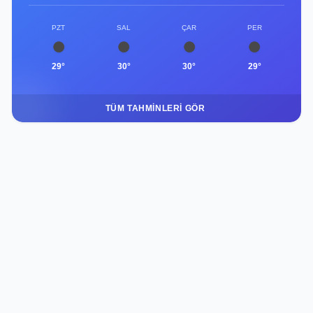
PZT
SAL
ÇAR
PER
29°
30°
30°
29°
TÜM TAHMINLERI GÖR