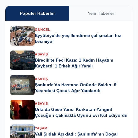
Popüler Haberler
Yeni Haberler
GÜNCEL
Eyyübiye’de yeşillendirme çalışmaları hız
kesmiyor
ASAYIŞ
Birecik’te Feci Kaza: 1 Kadın Hayatını
Kaybetti, 1 Erkek Ağır Yaralı
ASAYIŞ
Şanlıurfa’da Hastane Önünde Saldırı: 9
Yaşındaki Çocuk Ağır Yaralandı
ASAYIŞ
Urfa’da Gece Yarısı Korkutan Yangın!
Çocuğun Çakmakla Oyunu Evi Kül Ediyordu
YAŞAM
Vali Şıldak Açıkladı: Şanlıurfa’nın Doğal