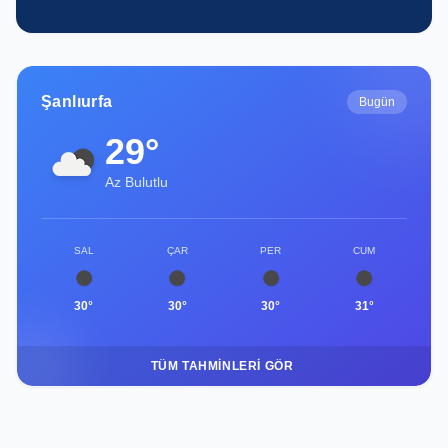
Şanlıurfa
Bugün
29°
Az Bulutlu
SAL
ÇAR
PER
CUM
30°
30°
30°
31°
TÜM TAHMINLERI GÖR