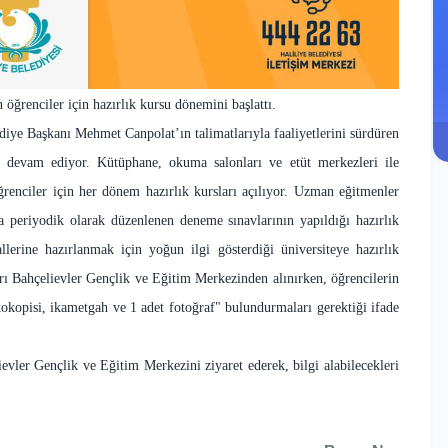
 öğrenciler için hazırlık kursu dönemini başlattı.
diye Başkanı Mehmet Canpolat’ın talimatlarıyla faaliyetlerini sürdüren
 devam ediyor. Kütüphane, okuma salonları ve etüt merkezleri ile
öğrenciler için her dönem hazırlık kursları açılıyor. Uzman eğitmenler
a periyodik olarak düzenlenen deneme sınavlarının yapıldığı hazırlık
llerine hazırlanmak için yoğun ilgi gösterdiği üniversiteye hazırlık
rı Bahçelievler Gençlik ve Eğitim Merkezinden alınırken, öğrencilerin
tokopisi, ikametgah ve 1 adet fotoğraf" bulundurmaları gerektiği ifade
ievler Gençlik ve Eğitim Merkezini ziyaret ederek, bilgi alabilecekleri