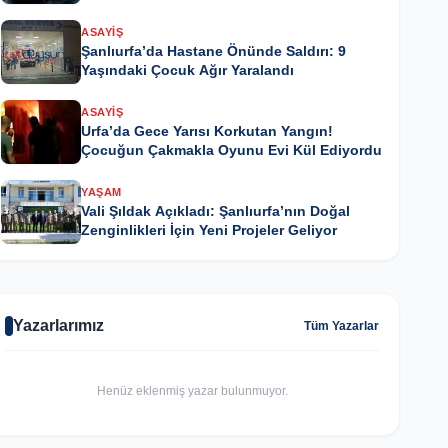
ASAYIŞ
Şanlıurfa’da Hastane Önünde Saldırı: 9
Yaşındaki Çocuk Ağır Yaralandı
ASAYIŞ
Urfa’da Gece Yarısı Korkutan Yangın!
Çocuğun Çakmakla Oyunu Evi Kül Ediyordu
YAŞAM
Vali Şıldak Açıkladı: Şanlıurfa’nın Doğal
Zenginlikleri İçin Yeni Projeler Geliyor
Yazarlarımız
Tüm Yazarlar
Henüz eklenmiş yazar bulunmuyor.