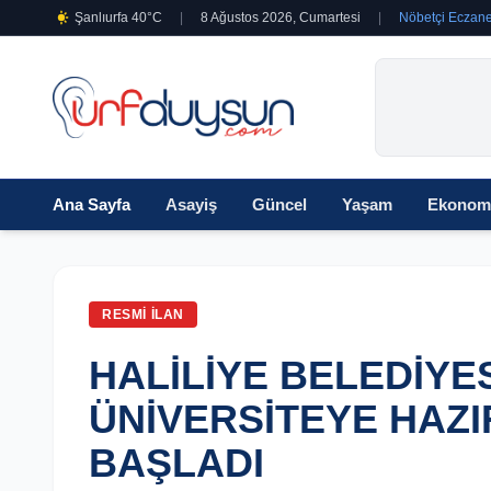
Şanlıurfa 40°C
|
8 Ağustos 2026, Cumartesi
|
Nöbetçi Eczane
Ana Sayfa
Asayiş
Güncel
Yaşam
Ekonom
RESMI İLAN
HALİLİYE BELEDİYE
ÜNİVERSİTEYE HAZI
BAŞLADI