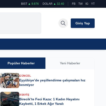
BIST
▲ 9.876
DOLAR
▲ 32.40
FB
TW
IG
YT
Giriş Yap
Popüler Haberler
Yeni Haberler
GÜNCEL
Eyyübiye’de yeşillendirme çalışmaları hız
kesmiyor
ASAYIŞ
Birecik’te Feci Kaza: 1 Kadın Hayatını
Kaybetti, 1 Erkek Ağır Yaralı