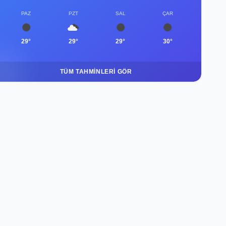
PAZ
PZT
SAL
ÇAR
29°
29°
29°
30°
TÜM TAHMINLERI GÖR