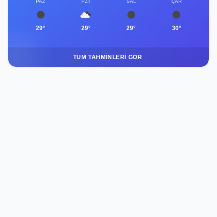
PAZ
PZT
SAL
ÇAR
29°
29°
29°
30°
TÜM TAHMINLERI GÖR