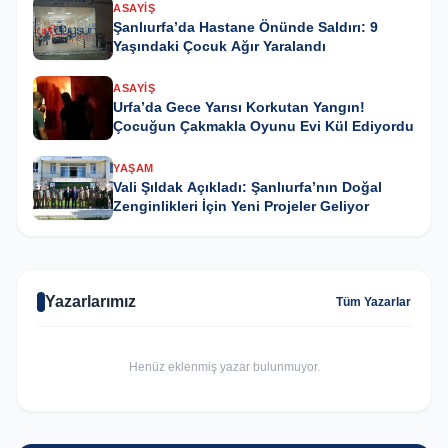
ASAYIŞ
Şanlıurfa’da Hastane Önünde Saldırı: 9
Yaşındaki Çocuk Ağır Yaralandı
ASAYIŞ
Urfa’da Gece Yarısı Korkutan Yangın!
Çocuğun Çakmakla Oyunu Evi Kül Ediyordu
YAŞAM
Vali Şıldak Açıkladı: Şanlıurfa’nın Doğal
Zenginlikleri İçin Yeni Projeler Geliyor
Yazarlarımız
Tüm Yazarlar
Henüz eklenmiş yazar bulunmuyor.
GÜNCEL