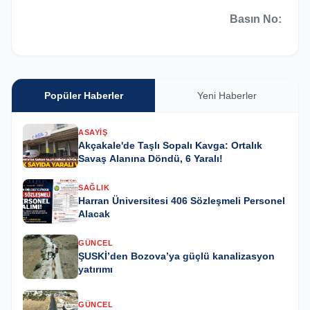
Basın No:
Popüler Haberler
Yeni Haberler
ASAYIŞ
Akçakale'de Taşlı Sopalı Kavga: Ortalık
Savaş Alanına Döndü, 6 Yaralı!
SAĞLIK
Harran Üniversitesi 406 Sözleşmeli Personel
Alacak
GÜNCEL
ŞUSKİ’den Bozova’ya güçlü kanalizasyon
yatırımı
GÜNCEL