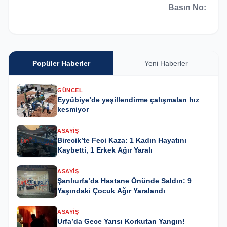
Basın No:
Popüler Haberler
Yeni Haberler
GÜNCEL
Eyyübiye’de yeşillendirme çalışmaları hız
kesmiyor
ASAYIŞ
Birecik’te Feci Kaza: 1 Kadın Hayatını
Kaybetti, 1 Erkek Ağır Yaralı
ASAYIŞ
Şanlıurfa’da Hastane Önünde Saldırı: 9
Yaşındaki Çocuk Ağır Yaralandı
ASAYIŞ
Urfa’da Gece Yarısı Korkutan Yangın!