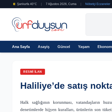
Şanlıurfa 40°C
|
7 Ağustos 2026, Cuma
|
Nöbetçi Eczaneler
Ana Sayfa
Asayiş
Güncel
Yaşam
Ekonom
RESMI İLAN
Haliliye’de satış nokt
Halk sağlığının korunması, vatandaşların huz
denetimlerde hijyen kuralları, ürünlerin son tüketim