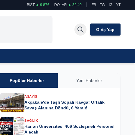
BIST
▲ 9.876
DOLAR
▲ 32.40
FB
TW
IG
YT
Giriş Yap
Popüler Haberler
Yeni Haberler
ASAYIŞ
Akçakale'de Taşlı Sopalı Kavga: Ortalık
Savaş Alanına Döndü, 6 Yaralı!
SAĞLIK
Harran Üniversitesi 406 Sözleşmeli Personel
Alacak