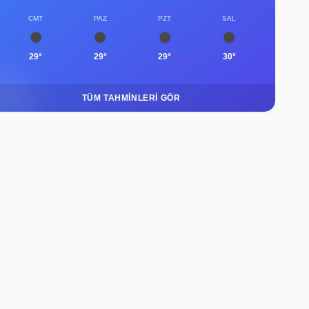
CMT
PAZ
PZT
SAL
29°
29°
29°
30°
TÜM TAHMINLERI GÖR