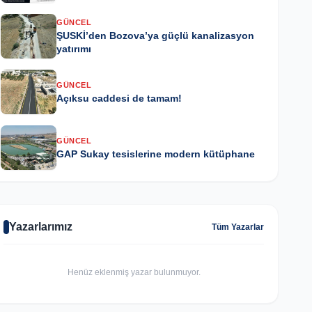
GÜNCEL
ŞUSKİ’den Bozova’ya güçlü kanalizasyon
yatırımı
GÜNCEL
Açıksu caddesi de tamam!
GÜNCEL
GAP Sukay tesislerine modern kütüphane
Yazarlarımız
Tüm Yazarlar
Henüz eklenmiş yazar bulunmuyor.