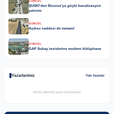
GÜNCEL
ŞUSKİ’den Bozova’ya güçlü kanalizasyon
yatırımı
GÜNCEL
Açıksu caddesi de tamam!
GÜNCEL
GAP Sukay tesislerine modern kütüphane
Yazarlarımız
Tüm Yazarlar
Henüz eklenmiş yazar bulunmuyor.