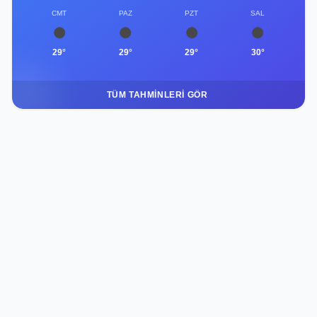
CMT
PAZ
PZT
SAL
29°
29°
29°
30°
TÜM TAHMINLERI GÖR