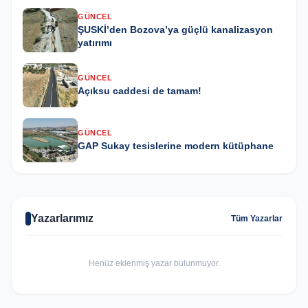
GÜNCEL
ŞUSKİ’den Bozova’ya güçlü kanalizasyon
yatırımı
GÜNCEL
Açıksu caddesi de tamam!
GÜNCEL
GAP Sukay tesislerine modern kütüphane
Yazarlarımız
Tüm Yazarlar
Henüz eklenmiş yazar bulunmuyor.