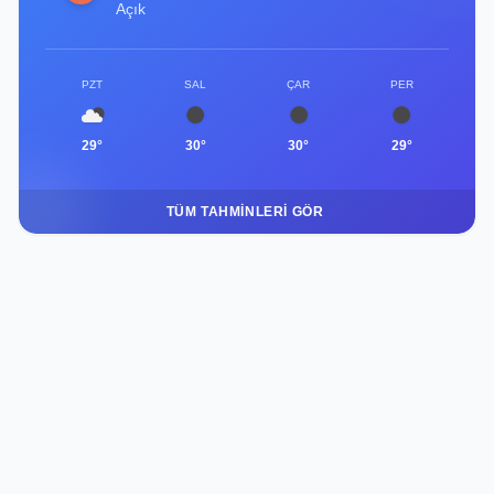
Açık
PZT
SAL
ÇAR
PER
29°
30°
30°
29°
TÜM TAHMINLERI GÖR