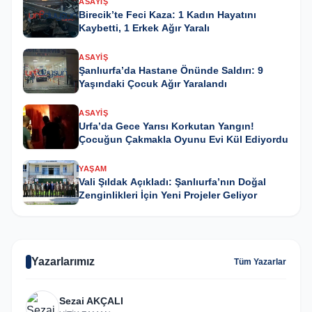
ASAYIŞ
Birecik’te Feci Kaza: 1 Kadın Hayatını
Kaybetti, 1 Erkek Ağır Yaralı
ASAYIŞ
Şanlıurfa’da Hastane Önünde Saldırı: 9
Yaşındaki Çocuk Ağır Yaralandı
ASAYIŞ
Urfa’da Gece Yarısı Korkutan Yangın!
Çocuğun Çakmakla Oyunu Evi Kül Ediyordu
YAŞAM
Vali Şıldak Açıkladı: Şanlıurfa’nın Doğal
Zenginlikleri İçin Yeni Projeler Geliyor
Yazarlarımız
Tüm Yazarlar
Sezai AKÇALI