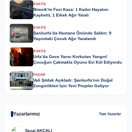
ASAYIŞ
Birecik’te Feci Kaza: 1 Kadın Hayatını
Kaybetti, 1 Erkek Ağır Yaralı
ASAYIŞ
Şanlıurfa’da Hastane Önünde Saldırı: 9
Yaşındaki Çocuk Ağır Yaralandı
ASAYIŞ
Urfa’da Gece Yarısı Korkutan Yangın!
Çocuğun Çakmakla Oyunu Evi Kül Ediyordu
YAŞAM
Vali Şıldak Açıkladı: Şanlıurfa’nın Doğal
Zenginlikleri İçin Yeni Projeler Geliyor
Yazarlarımız
Tüm Yazarlar
Sezai AKÇALI