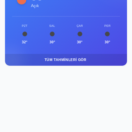
Açık
PZT
SAL
ÇAR
PER
32°
30°
30°
30°
TÜM TAHMINLERI GÖR