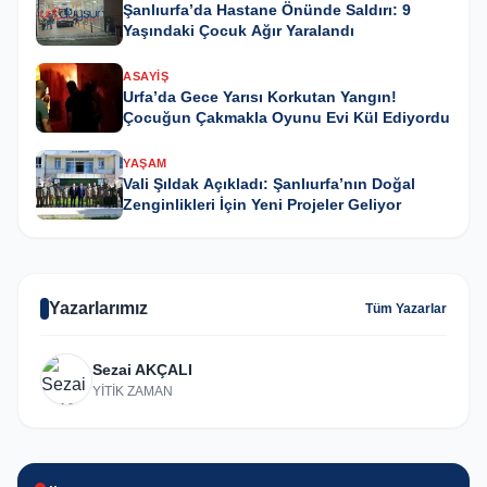
Şanlıurfa’da Hastane Önünde Saldırı: 9
Yaşındaki Çocuk Ağır Yaralandı
ASAYIŞ
Urfa’da Gece Yarısı Korkutan Yangın!
Çocuğun Çakmakla Oyunu Evi Kül Ediyordu
YAŞAM
Vali Şıldak Açıkladı: Şanlıurfa’nın Doğal
Zenginlikleri İçin Yeni Projeler Geliyor
Yazarlarımız
Tüm Yazarlar
Sezai AKÇALI
YİTİK ZAMAN
GÜNCEL