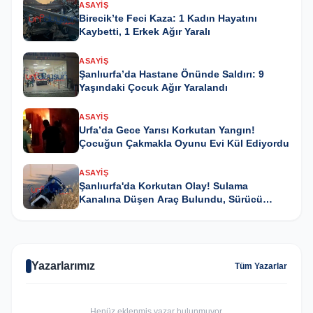
ASAYIŞ
Birecik’te Feci Kaza: 1 Kadın Hayatını
Kaybetti, 1 Erkek Ağır Yaralı
ASAYIŞ
Şanlıurfa’da Hastane Önünde Saldırı: 9
Yaşındaki Çocuk Ağır Yaralandı
ASAYIŞ
Urfa’da Gece Yarısı Korkutan Yangın!
Çocuğun Çakmakla Oyunu Evi Kül Ediyordu
ASAYIŞ
Şanlıurfa'da Korkutan Olay! Sulama
Kanalına Düşen Araç Bulundu, Sürücü
Kayıp
Yazarlarımız
Tüm Yazarlar
Henüz eklenmiş yazar bulunmuyor.