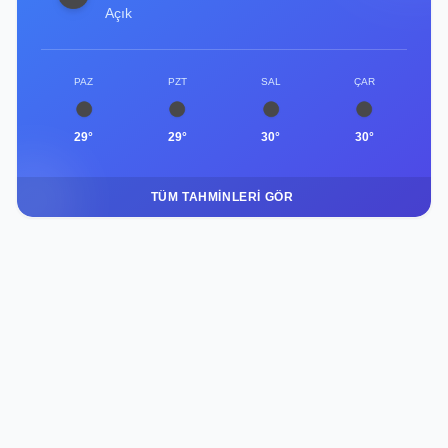
Açık
PAZ
PZT
SAL
ÇAR
29°
29°
30°
30°
TÜM TAHMINLERI GÖR