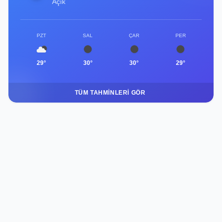
Açık
PZT
SAL
ÇAR
PER
29°
30°
30°
29°
TÜM TAHMINLERI GÖR