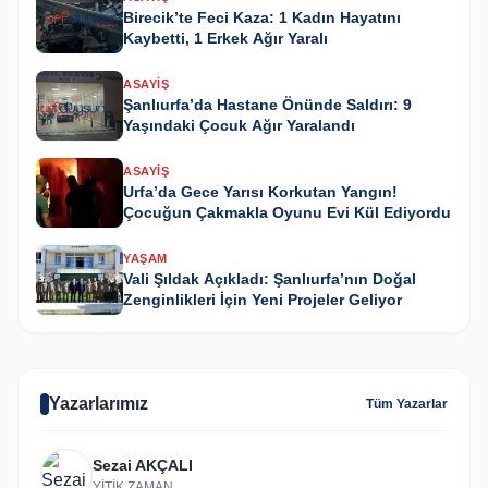
Birecik’te Feci Kaza: 1 Kadın Hayatını
Kaybetti, 1 Erkek Ağır Yaralı
ASAYIŞ
Şanlıurfa’da Hastane Önünde Saldırı: 9
Yaşındaki Çocuk Ağır Yaralandı
ASAYIŞ
Urfa’da Gece Yarısı Korkutan Yangın!
Çocuğun Çakmakla Oyunu Evi Kül Ediyordu
YAŞAM
Vali Şıldak Açıkladı: Şanlıurfa’nın Doğal
Zenginlikleri İçin Yeni Projeler Geliyor
Yazarlarımız
Tüm Yazarlar
Sezai AKÇALI
YİTİK ZAMAN