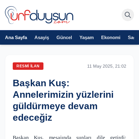
Ana Sayfa
Asayiş
Güncel
Yaşam
Ekonomi
Sağlı
11 May 2025, 21:02
RESMI İLAN
Başkan Kuş:
Annelerimizin yüzlerini
güldürmeye devam
edeceğiz
Başkan Kuş, mesajında şunları dile getirdi: