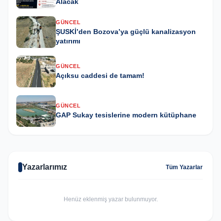
Alacak
GÜNCEL
ŞUSKİ’den Bozova’ya güçlü kanalizasyon
yatırımı
GÜNCEL
Açıksu caddesi de tamam!
GÜNCEL
GAP Sukay tesislerine modern kütüphane
Yazarlarımız
Tüm Yazarlar
Henüz eklenmiş yazar bulunmuyor.