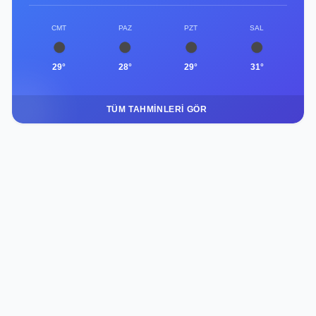
CMT
PAZ
PZT
SAL
29°
28°
29°
31°
TÜM TAHMINLERI GÖR