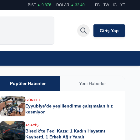
BIST
▲ 9.876
DOLAR
▲ 32.40
FB
TW
IG
YT
Giriş Yap
Popüler Haberler
Yeni Haberler
GÜNCEL
Eyyübiye’de yeşillendirme çalışmaları hız
kesmiyor
ASAYIŞ
Birecik’te Feci Kaza: 1 Kadın Hayatını
Kaybetti, 1 Erkek Ağır Yaralı