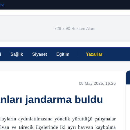
ler
728 x 90 Reklam Alanı
i
Sağlık
Siyaset
Eğitim
Yazarlar
08 May 2025, 16:26
anları jandarma buldu
layların aydınlatılmasına yönelik yürüttüğü çalışmalar
lvan ve Birecik ilçelerinde iki ayrı hayvan kaybolma