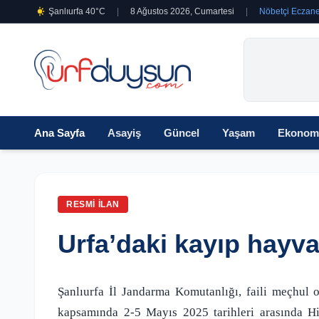
Şanlıurfa 40°C
|
8 Ağustos 2026, Cumartesi
|
Nöbetçi Eczane
Ana Sayfa
Asayiş
Güncel
Yaşam
Ekonom
RESMI İLAN
Urfa’daki kayıp hayv
Şanlıurfa İl Jandarma Komutanlığı, faili meçhul o
kapsamında 2-5 Mayıs 2025 tarihleri arasında Hi