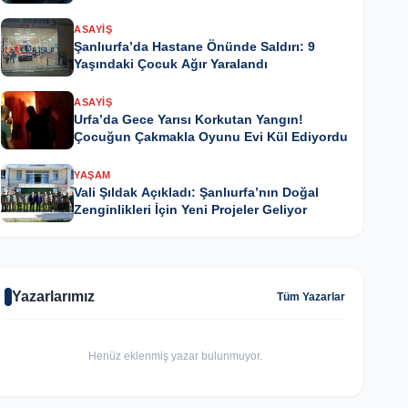
ASAYIŞ
Şanlıurfa’da Hastane Önünde Saldırı: 9
Yaşındaki Çocuk Ağır Yaralandı
ASAYIŞ
Urfa’da Gece Yarısı Korkutan Yangın!
Çocuğun Çakmakla Oyunu Evi Kül Ediyordu
YAŞAM
Vali Şıldak Açıkladı: Şanlıurfa’nın Doğal
Zenginlikleri İçin Yeni Projeler Geliyor
Yazarlarımız
Tüm Yazarlar
Henüz eklenmiş yazar bulunmuyor.