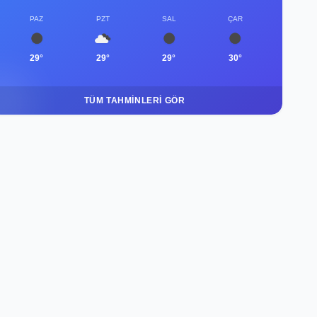
PAZ
PZT
SAL
ÇAR
29°
29°
29°
30°
TÜM TAHMINLERI GÖR