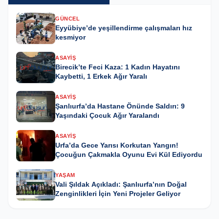
GÜNCEL
Eyyübiye’de yeşillendirme çalışmaları hız
kesmiyor
ASAYIŞ
Birecik’te Feci Kaza: 1 Kadın Hayatını
Kaybetti, 1 Erkek Ağır Yaralı
ASAYIŞ
Şanlıurfa’da Hastane Önünde Saldırı: 9
Yaşındaki Çocuk Ağır Yaralandı
ASAYIŞ
Urfa’da Gece Yarısı Korkutan Yangın!
Çocuğun Çakmakla Oyunu Evi Kül Ediyordu
YAŞAM
Vali Şıldak Açıkladı: Şanlıurfa’nın Doğal
Zenginlikleri İçin Yeni Projeler Geliyor