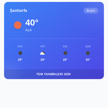
Şanlıurfa
Bugün
40°
Açık
PAZ
PZT
SAL
ÇAR
29°
29°
29°
30°
TÜM TAHMINLERI GÖR