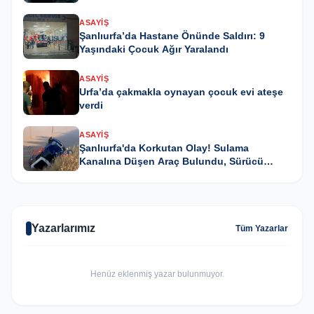
ASAYIŞ
Şanlıurfa’da Hastane Önünde Saldırı: 9
Yaşındaki Çocuk Ağır Yaralandı
ASAYIŞ
Urfa’da çakmakla oynayan çocuk evi ateşe
verdi
ASAYIŞ
Şanlıurfa'da Korkutan Olay! Sulama
Kanalına Düşen Araç Bulundu, Sürücü
Kayıp
Yazarlarımız
Tüm Yazarlar
Henüz eklenmiş yazar bulunmuyor.