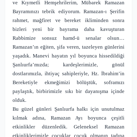
ve Kıymetli Hemşehrilerim, Mübarek Ramazan
Bayramınızı tebrik ediyorum. Ramazan-ı Şerifin
rahmet, mağfiret ve bereket ikliminden sonra
bizleri yeni bir bayrama daha kavuşturan
Rabbimize sonsuz hamd-ü senalar olsun…
Ramazan’ın eğiten, şifa veren, tazeleyen günlerini
yaşadık. Manevi hayatın yıl boyunca hissedildiği
Şanlıurfa’mızda; kardeşlerimizle, gönül
dostlarımızla, ihtiyaç sahipleriyle, Hz. İbrahim’in
Bereketiyle ekmeğimizi bölüştük, soframızı
paylaştık, birbirimizle sıkı bir dayanışma içinde
olduk.
Bu güzel günleri Şanlıurfa halkı için unutulmaz
kılmak adına, Ramazan Ayı boyunca çeşitli
etkinlikler düzenledik. Geleneksel Ramazan
etkinliklerimizle çocuklar çocuk olmanın tadına