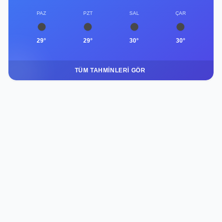
PAZ
PZT
SAL
ÇAR
29°
29°
30°
30°
TÜM TAHMINLERI GÖR