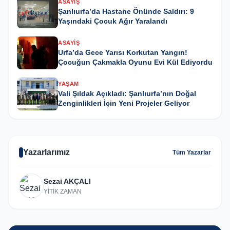
ASAYIŞ
Şanlıurfa’da Hastane Önünde Saldırı: 9
Yaşındaki Çocuk Ağır Yaralandı
ASAYIŞ
Urfa’da Gece Yarısı Korkutan Yangın!
Çocuğun Çakmakla Oyunu Evi Kül Ediyordu
YAŞAM
Vali Şıldak Açıkladı: Şanlıurfa’nın Doğal
Zenginlikleri İçin Yeni Projeler Geliyor
Yazarlarımız
Tüm Yazarlar
Sezai AKÇALI
YİTİK ZAMAN
GÜNCEL