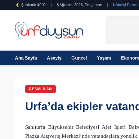
Şanlıurfa 40°C
|
6 Ağustos 2026, Perşembe
|
Nöbetçi Eczane
Ana Sayfa
Asayiş
Güncel
Yaşam
Ekonom
RESMI İLAN
Urfa’da ekipler vatand
Şanlıurfa Büyükşehir Belediyesi Afet İşleri Dai
Piazza Alışveriş Merkezi’nde vatandaşlara yönelik b