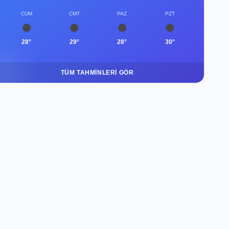
CUM
CMT
PAZ
PZT
28°
29°
28°
30°
TÜM TAHMINLERI GÖR