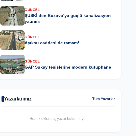
GÜNCEL
ŞUSKİ’den Bozova’ya güçlü kanalizasyon
yatırımı
GÜNCEL
Açıksu caddesi de tamam!
GÜNCEL
GAP Sukay tesislerine modern kütüphane
Yazarlarımız
Tüm Yazarlar
Henüz eklenmiş yazar bulunmuyor.