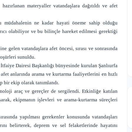
 hazırlanan materyaller vatandaşlara dağıtıldı ve afet
oğru müdahalenin ne kadar hayati öneme sahip olduğu
ıcı olabiliyor ve bu bilinçle hareket edilmesi gerektiği
zine gelen vatandaşlara afet öncesi, sırası ve sonrasında
roşürleri sunuldu.
İtfaiye Dairesi Başkanlığı bünyesinde kurulan Şanlıurfa
fet anlarında arama ve kurtarma faaliyetlerini en hızlı
p bir ekip olarak tanımlandı.
loji araç ve gereçler de sergilendi. Etkinliğe katılan
şarak, ekipmanın işlevleri ve arama-kurtarma süreçleri
sırasında yapılması gerekenler konusunda vatandaşları
rını belirterek, deprem ve sel felaketlerinde hayatını