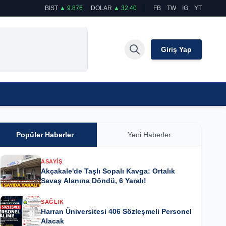
BIST
▲ 9.876
DOLAR
▲ 32.40
FB
TW
IG
YT
Giriş Yap
Popüler Haberler
Yeni Haberler
ASAYIŞ
Akçakale'de Taşlı Sopalı Kavga: Ortalık
Savaş Alanına Döndü, 6 Yaralı!
SAĞLIK
Harran Üniversitesi 406 Sözleşmeli Personel
Alacak