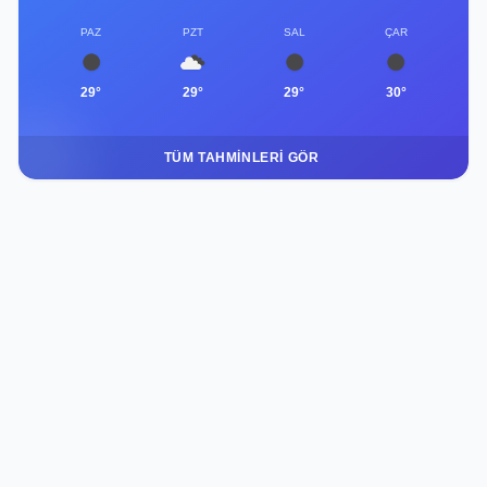
PAZ
PZT
SAL
ÇAR
29°
29°
29°
30°
TÜM TAHMINLERI GÖR