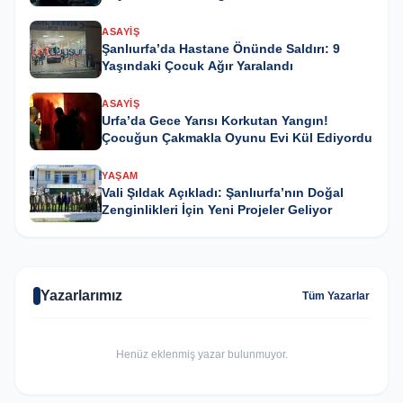
ASAYIŞ
Şanlıurfa’da Hastane Önünde Saldırı: 9
Yaşındaki Çocuk Ağır Yaralandı
ASAYIŞ
Urfa’da Gece Yarısı Korkutan Yangın!
Çocuğun Çakmakla Oyunu Evi Kül Ediyordu
YAŞAM
Vali Şıldak Açıkladı: Şanlıurfa’nın Doğal
Zenginlikleri İçin Yeni Projeler Geliyor
Yazarlarımız
Tüm Yazarlar
Henüz eklenmiş yazar bulunmuyor.